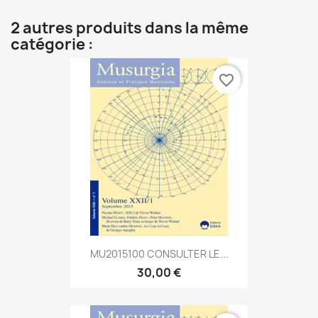
2 autres produits dans la même
catégorie :
favorite_border
MU2015100 CONSULTER LE...
30,00 €