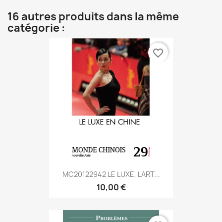
16 autres produits dans la même
catégorie :
favorite_border
MC20122942 LE LUXE, LART...
10,00 €