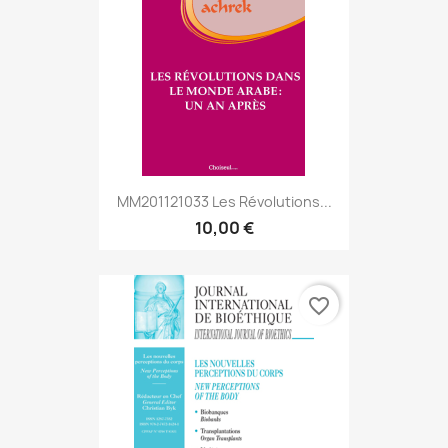
MM201121033 Les Révolutions...
10,00 €
favorite_border