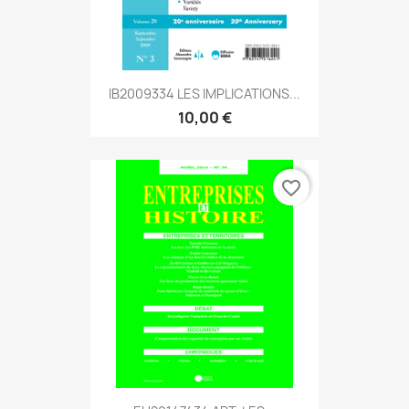
IB2009334 LES IMPLICATIONS...
10,00 €
favorite_border