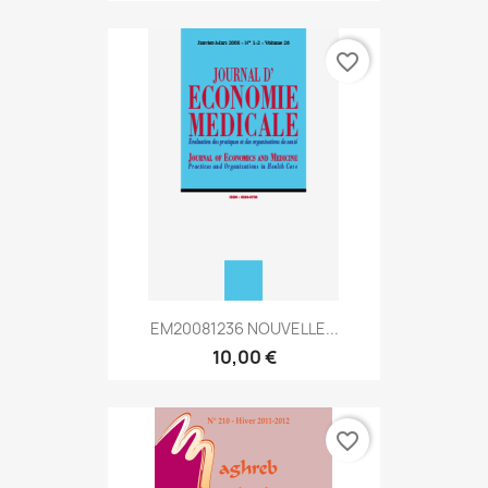
favorite_border
EM20081236 NOUVELLE...
10,00 €
favorite_border