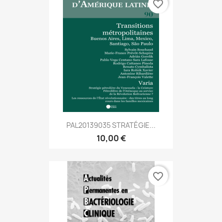
favorite_border
PAL20139035 STRATÉGIE...
10,00 €
favorite_border