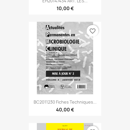
EH20147434 ART. LES...
10,00 €
favorite_border
BC2011230 Fiches Techniques...
40,00 €