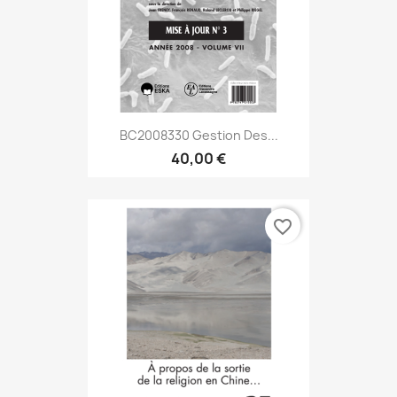
BC2008330 Gestion Des...
40,00 €
favorite_border