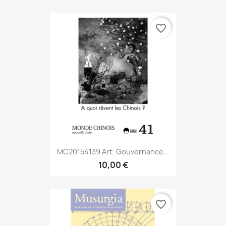
favorite_border
MC20154139 Art. Gouvernance...
10,00 €
favorite_border