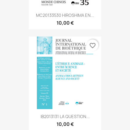
MC20133530 HIROSHIMA EN...
10,00 €
favorite_border
IB2013131 LA QUESTION...
10,00 €