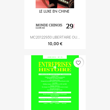
MC20122930 LIBERTAIRE OU...
10,00 €
favorite_border