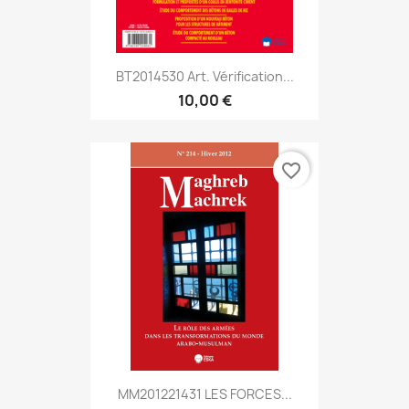
BT2014530 Art. Vérification...
10,00 €
favorite_border
MM201221431 LES FORCES...