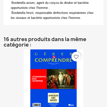

Bordetella avium,
agent du coryza du dindon et bactérie
opportuniste chez l'homme ;

Bordetella hinzii,
responsable dinfections respiratoires chez
les oiseaux et bactérie opportuniste chez l'homme.
16 autres produits dans la même
catégorie :
favorite_border