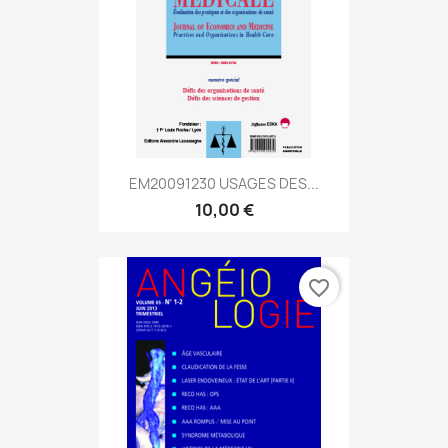
EM20091230 USAGES DES...
10,00 €
favorite_border