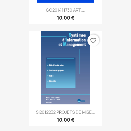
GC201411730 ART....
10,00 €
favorite_border
SI2012232 PROJETS DE MISE...
10,00 €