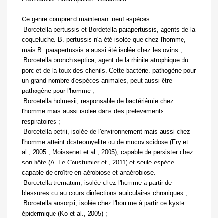
Ce genre comprend maintenant neuf espèces :

Bordetella pertussis
et
Bordetella parapertussis
, agents de la
coqueluche.
B. pertussis
n'a été isolée que chez l'homme,
mais
B. parapertussis
a aussi été isolée chez les ovins ;

Bordetella bronchiseptica,
agent de la rhinite atrophique du
porc et de la toux des chenils. Cette bactérie, pathogène pour
un grand nombre d'espèces animales, peut aussi être
pathogène pour l'homme ;

Bordetella holmesii
, responsable de bactériémie chez
l'homme mais aussi isolée dans des prélèvements
respiratoires ;

Bordetella petrii,
isolée de l'environnement mais aussi chez
l'homme atteint dosteomyelite ou de mucoviscidose (Fry
et
al.
, 2005 ; Moissenet
et al.,
2005), capable de persister chez
son hôte (A. Le Coustumier et., 2011) et seule espèce
capable de croître en aérobiose et anaérobiose.

Bordetella trematum,
isolée chez l'homme à partir de
blessures ou au cours dinfections auriculaires chroniques ;

Bordetella ansorpii,
isolée chez l'homme à partir de kyste
épidermique (Ko
et al.,
2005) ;