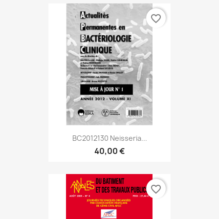
favorite_border
BC2012130 Neisseria...
40,00 €
favorite_border