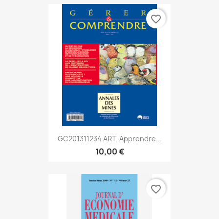
favorite_border
GC201311234 ART. Apprendre...
10,00 €
favorite_border