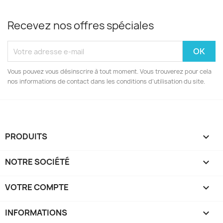
Recevez nos offres spéciales
Vous pouvez vous désinscrire à tout moment. Vous trouverez pour cela
nos informations de contact dans les conditions d'utilisation du site.
PRODUITS

NOTRE SOCIÉTÉ

VOTRE COMPTE

INFORMATIONS
keyboard_arrow_down