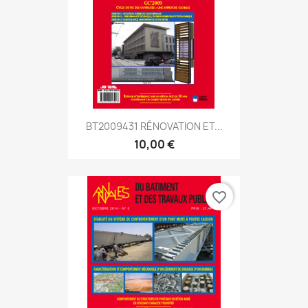
BT2009431 RÉNOVATION ET...
10,00 €
favorite_border