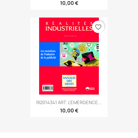
10,00 €
favorite_border
RI2014341 ART. L'EMERGENCE...
10,00 €