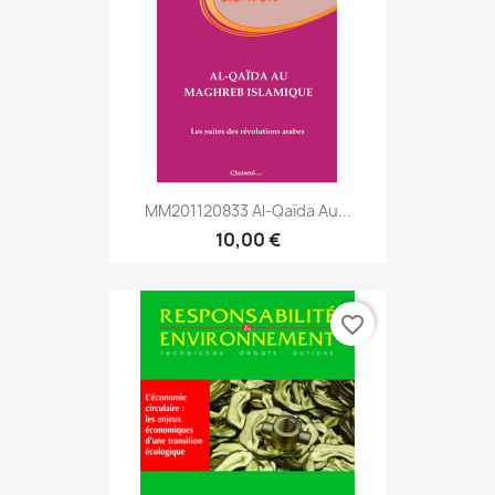
MM201120833 Al-Qaïda Au...
10,00 €
favorite_border