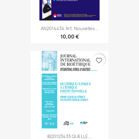
AN2014434 Art. Nouvelles...
10,00 €
favorite_border
IB20123433 QUELLE...