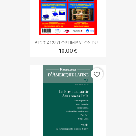
BT201412371 OPTIMISATION DU...
10,00 €
favorite_border