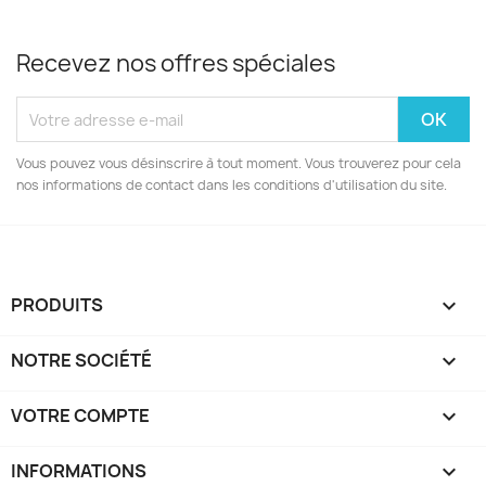
Recevez nos offres spéciales
Vous pouvez vous désinscrire à tout moment. Vous trouverez pour cela
nos informations de contact dans les conditions d'utilisation du site.
PRODUITS

NOTRE SOCIÉTÉ

VOTRE COMPTE

INFORMATIONS
keyboard_arrow_down