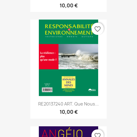
10,00 €
favorite_border
RE20137240 ART. Que Nous...
10,00 €
favorite_border