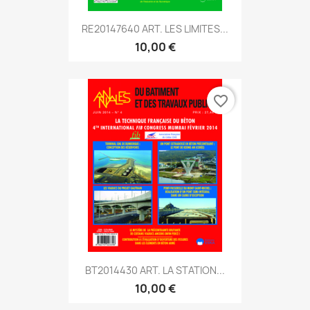
RE20147640 ART. LES LIMITES...
10,00 €
favorite_border
BT2014430 ART. LA STATION...
10,00 €