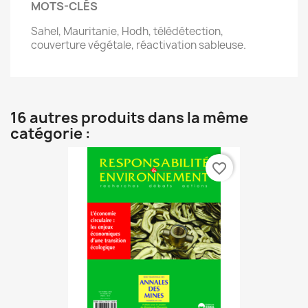
MOTS-CLÉS
Sahel, Mauritanie, Hodh, télédétection,
couverture végétale, réactivation sableuse.
16 autres produits dans la même
catégorie :
favorite_border