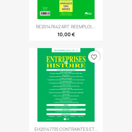
RE20147642 ART. REEMPLOI,...
10,00 €
favorite_border
EH20147735 CONTRAINTES ET...