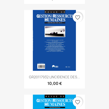
favorite_border
GR20117932 LINCIDENCE DES...
10,00 €
favorite_border