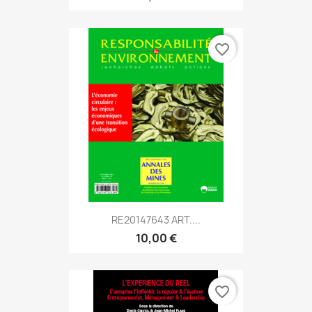
favorite_border
RE20147643 ART....
10,00 €
favorite_border