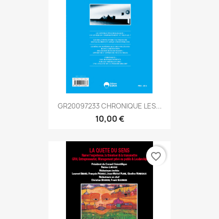
GR20097233 CHRONIQUE LES...
10,00 €
favorite_border