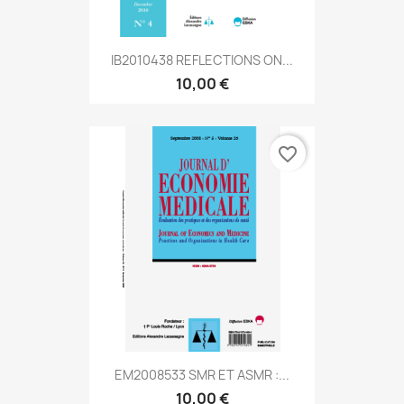
IB2010438 REFLECTIONS ON...
10,00 €
favorite_border
EM2008533 SMR ET ASMR :...
10,00 €