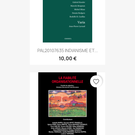
PAL20107635 INDIANISME ET...
10,00 €
favorite_border