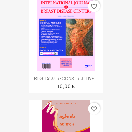
favorite_border
BD2014133 RECONSTRUCTIVE...
10,00 €
favorite_border