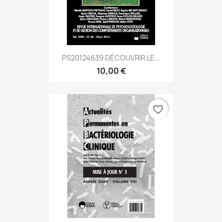
PS20124639 DÉCOUVRIR LE...
10,00 €
favorite_border