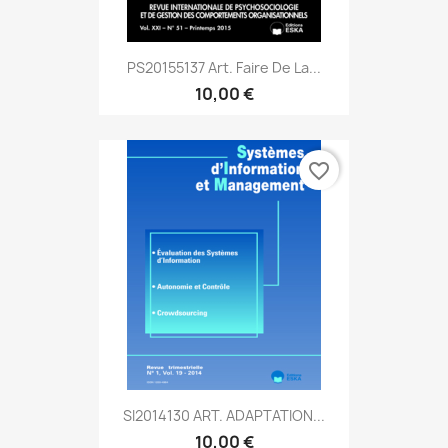
PS20155137 Art. Faire De La...
10,00 €
favorite_border
SI2014130 ART. ADAPTATION...
10,00 €