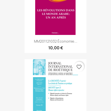
MM201121032 Économie...
10,00 €
favorite_border