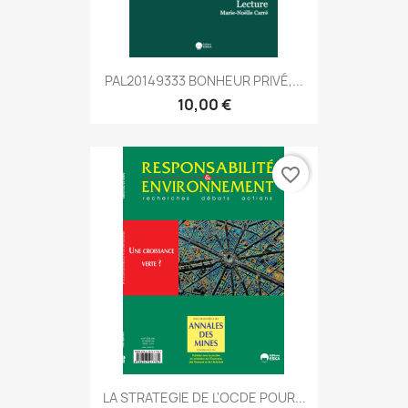
PAL20149333 BONHEUR PRIVÉ,...
10,00 €
favorite_border
LA STRATEGIE DE L'OCDE POUR...