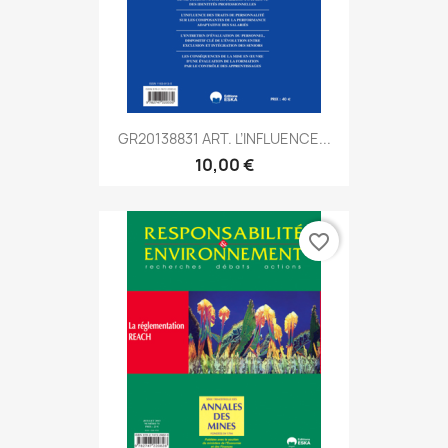
GR20138831 ART. L’INFLUENCE...
10,00 €
favorite_border