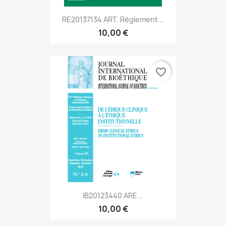
RE20137134 ART. Règlement...
10,00 €
favorite_border
IB20123440 ARE...
10,00 €