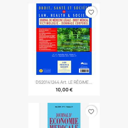
favorite_border
DS20141244 Art. LE RÉGIME...
10,00 €
favorite_border