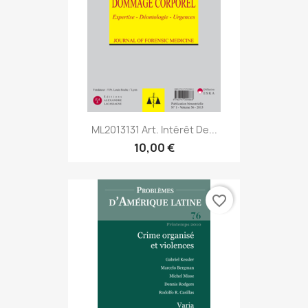
ML2013131 Art. Intérêt De...
10,00 €
favorite_border