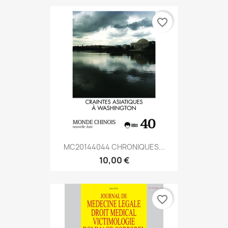
favorite_border
MC20144044 CHRONIQUES...
10,00 €
favorite_border