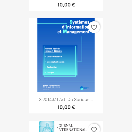
10,00 €
favorite_border
SI2014331 Art. Du Serious...
10,00 €
favorite_border