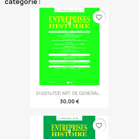
catégorie :
favorite_border
EH20147531 ART. DE GENERAL...
30,00 €
favorite_border