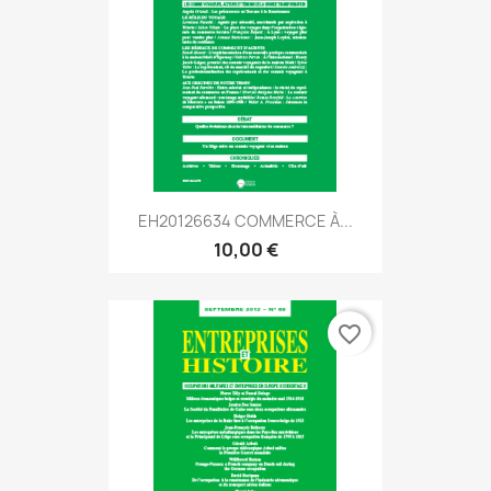
EH20126634 COMMERCE À...
10,00 €
favorite_border