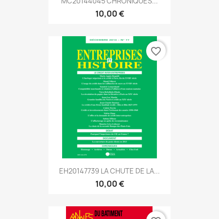
MC20144045 CHRONIQUES...
10,00 €
favorite_border
EH20147739 LA CHUTE DE LA...
10,00 €