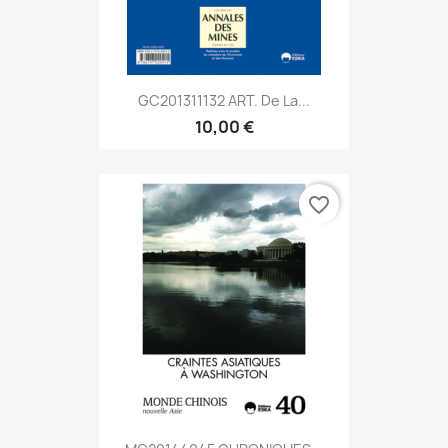
GC201311132 ART. De La...
10,00 €
favorite_border