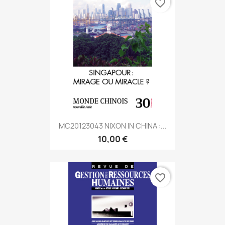
favorite_border
MC20123043 NIXON IN CHINA :...
10,00 €
favorite_border