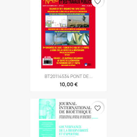
favorite_border
BT20114534 PONT DE...
10,00 €
favorite_border