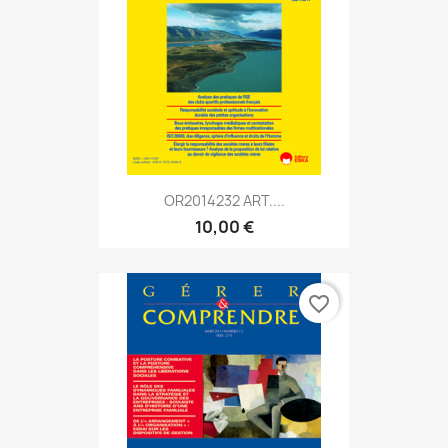
OR2014232 ART....
10,00 €
favorite_border