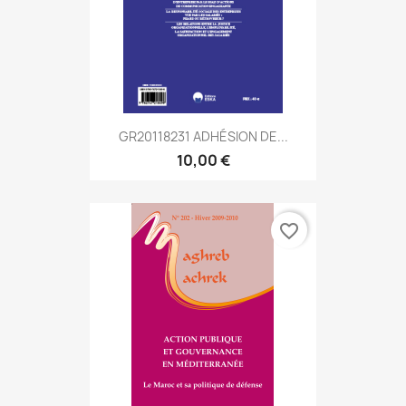
GR20118231 ADHÉSION DE...
10,00 €
favorite_border