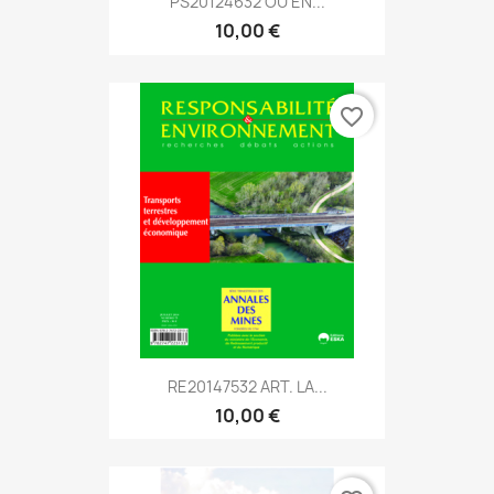
PS20124632 OÙ EN...
10,00 €
favorite_border
RE20147532 ART. LA...
10,00 €