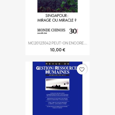
MC20123042 PEUT-ON ENCORE...
10,00 €
favorite_border