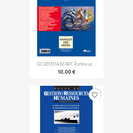
GC201311432 ART. Écrire Le...
10,00 €
favorite_border