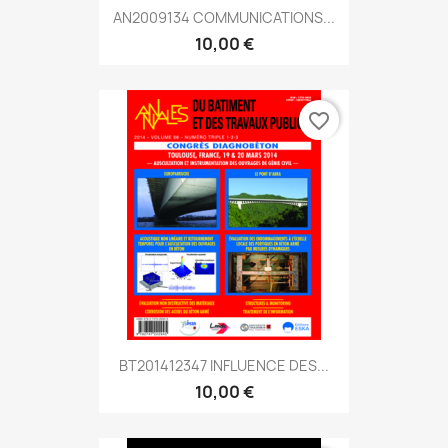
AN2009134 COMMUNICATIONS...
10,00 €
favorite_border
BT201412347 INFLUENCE DES...
10,00 €