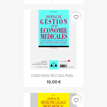
favorite_border
EM2013634 RECUEIL PMSI...
10,00 €
favorite_border