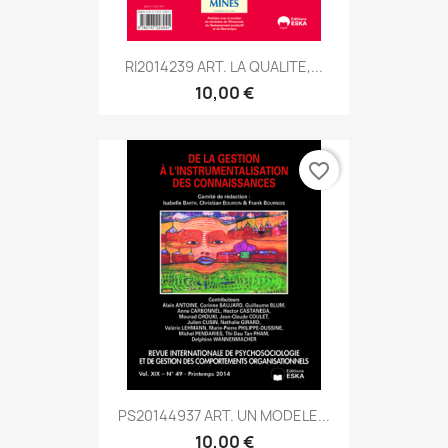
RI2014239 ART. LA QUALITE,...
10,00 €
favorite_border
PS20144937 ART. UN MODELE...
10,00 €