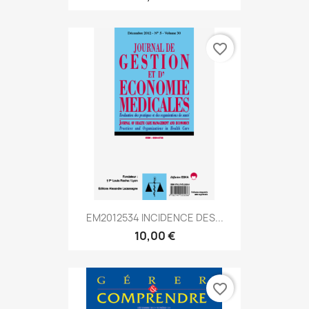
favorite_border
EM2012534 INCIDENCE DES...
10,00 €
favorite_border