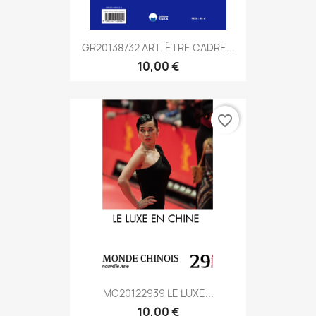
GR20138732 ART. ÊTRE CADRE...
10,00 €
favorite_border
MC20122939 LE LUXE...
10,00 €