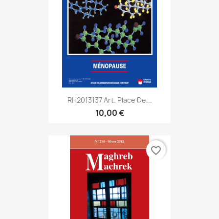
RH2013137 Art. Place De...
10,00 €
favorite_border