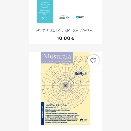
IB2013134 LANIMAL SAUVAGE...
10,00 €
favorite_border