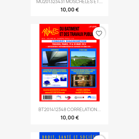
MU201323431 MOSCHELES ET...
10,00 €
favorite_border
BT201412348 CORRELATION...
10,00 €