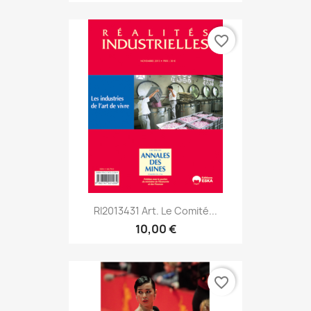
favorite_border
RI2013431 Art. Le Comité...
10,00 €
favorite_border