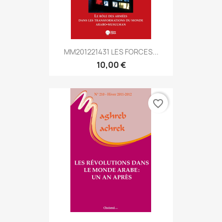
MM201221431 LES FORCES...
10,00 €
favorite_border