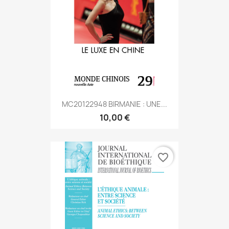
MC20122948 BIRMANIE : UNE...
10,00 €
favorite_border