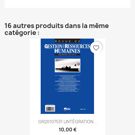
16 autres produits dans la même
catégorie :
favorite_border
GR20107531 LINTÉGRATION...
10,00 €