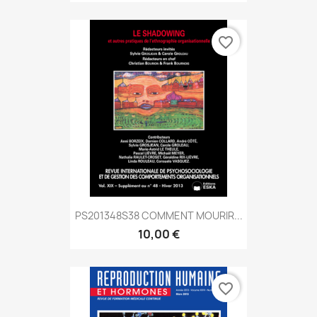
favorite_border
PS201348S38 COMMENT MOURIR...
10,00 €
favorite_border