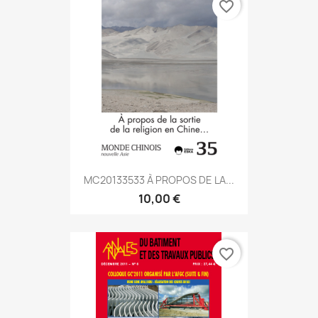
favorite_border
MC20133533 À PROPOS DE LA...
10,00 €
favorite_border