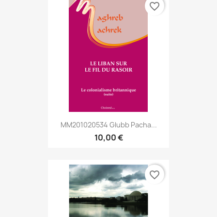
favorite_border
MM201020534 Glubb Pacha...
10,00 €
favorite_border