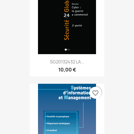
SG20132432 LA...
10,00 €
favorite_border