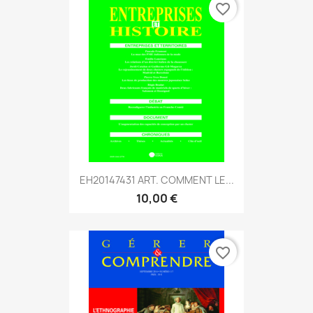
favorite_border
EH20147431 ART. COMMENT LE...
10,00 €
favorite_border