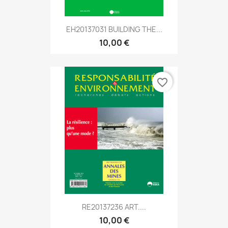
EH20137031 BUILDING THE...
10,00 €
favorite_border
RE20137236 ART....
10,00 €