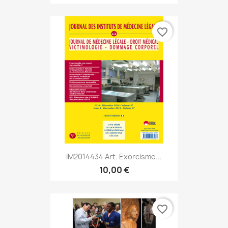
favorite_border
IM2014434 Art. Exorcisme...
10,00 €
favorite_border