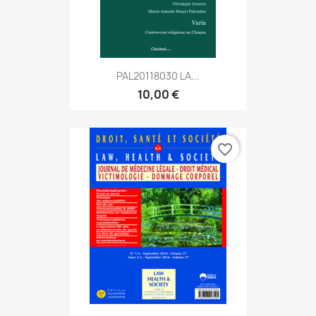
PAL20118030 LA...
10,00 €
favorite_border