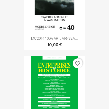
MC20144034 ART. AIR-SEA...
10,00 €
favorite_border