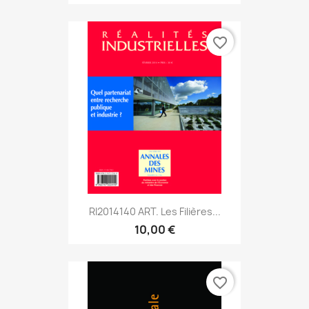
favorite_border
RI2014140 ART. Les Filières...
10,00 €
favorite_border