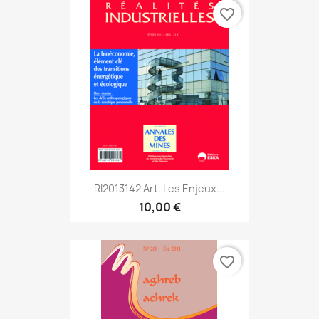
favorite_border
RI2013142 Art. Les Enjeux...
10,00 €
favorite_border