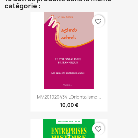
catégorie :
favorite_border
MM201020434 Lorientalisme...
10,00 €
favorite_border