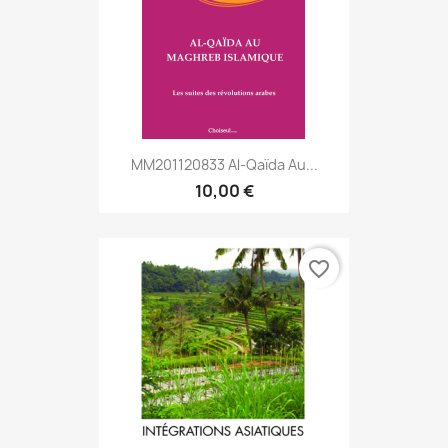
MM201120833 Al-Qaïda Au...
10,00 €
favorite_border