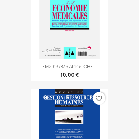
EM20137836 APPROCHE...
10,00 €
favorite_border