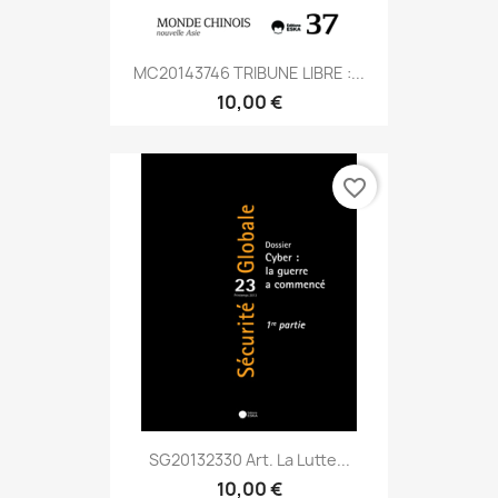
MC20143746 TRIBUNE LIBRE :...
10,00 €
favorite_border
SG20132330 Art. La Lutte...
10,00 €