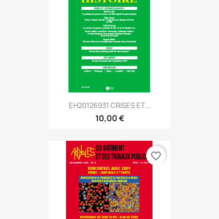
EH20126931 CRISES ET...
10,00 €
favorite_border