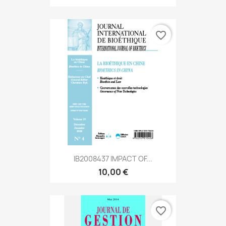
favorite_border
IB2008437 IMPACT OF...
10,00 €
favorite_border