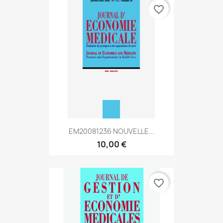
favorite_border
EM20081236 NOUVELLE...
10,00 €
favorite_border