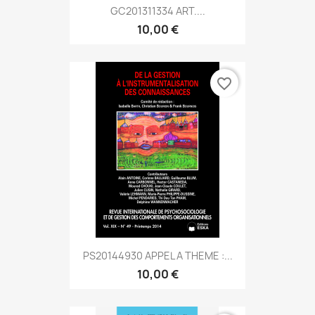
GC201311334 ART....
10,00 €
favorite_border
PS20144930 APPEL A THEME :...
10,00 €