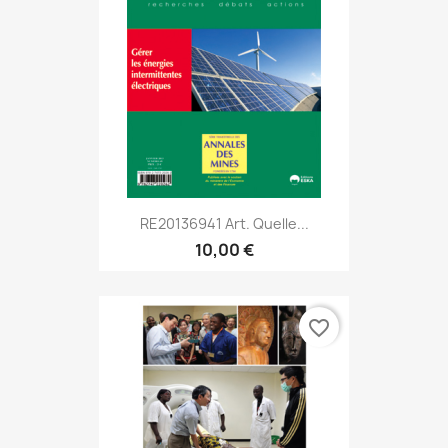
RE20136941 Art. Quelle...
10,00 €
favorite_border