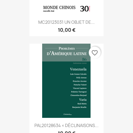
MC20123031 UN OBJET DE...
10,00 €
favorite_border
PAL20128634 « DÉCLINAISONS...