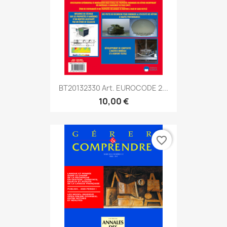
BT20132330 Art. EUROCODE 2...
10,00 €
favorite_border