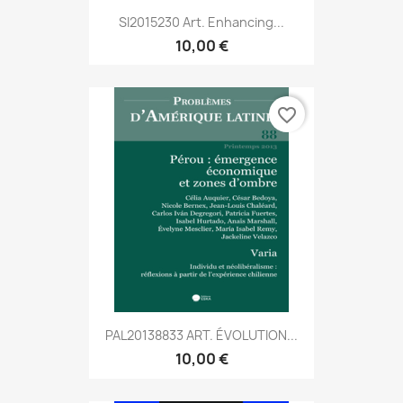
SI2015230 Art. Enhancing...
10,00 €
favorite_border
PAL20138833 ART. ÉVOLUTION...
10,00 €