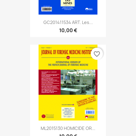
GC201411534 ART. Les...
10,00 €
favorite_border
ML2015130 HOMICIDE OR...