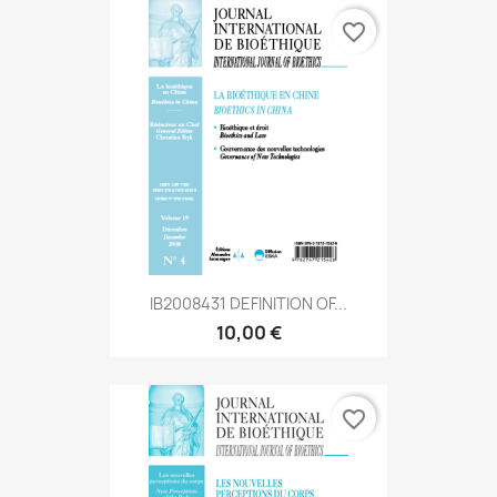
favorite_border
IB2008431 DEFINITION OF...
10,00 €
favorite_border