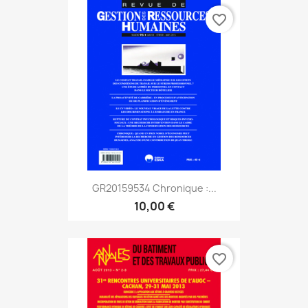
favorite_border
GR20159534 Chronique :...
10,00 €
favorite_border