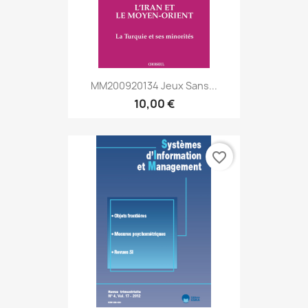
MM200920134 Jeux Sans...
10,00 €
favorite_border