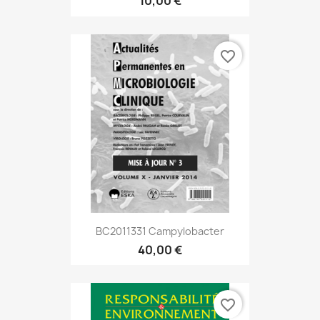
10,00 €
favorite_border
BC2011331 Campylobacter
40,00 €
favorite_border