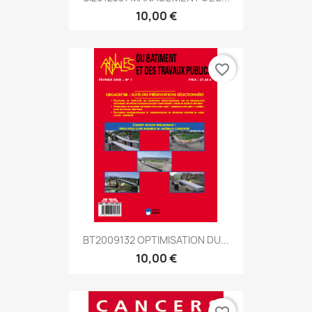
10,00 €
favorite_border
BT2009132 OPTIMISATION DU...
10,00 €