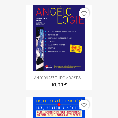
favorite_border
AN2009237 THROMBOSES...
10,00 €
favorite_border