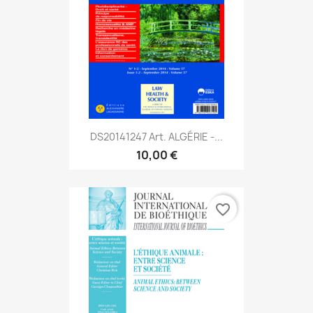
DS20141247 Art. ALGÉRIE -...
10,00 €
favorite_border