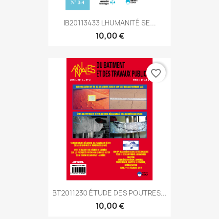
IB20113433 LHUMANITÉ SE...
10,00 €
favorite_border
BT2011230 ÉTUDE DES POUTRES...
10,00 €