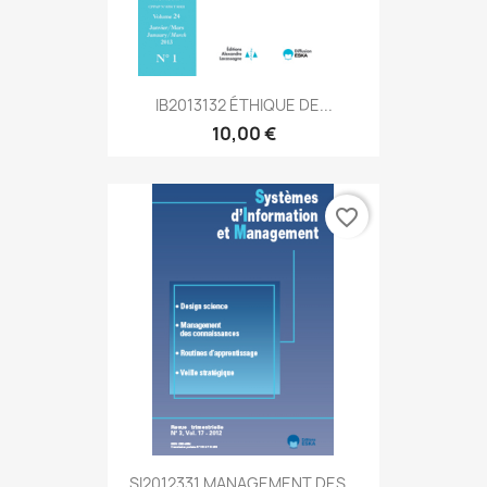
IB2013132 ÉTHIQUE DE...
10,00 €
favorite_border
SI2012331 MANAGEMENT DES...