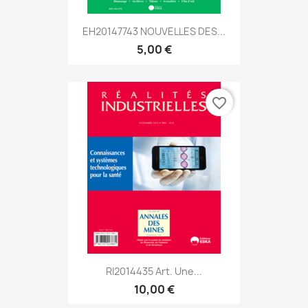
EH20147743 NOUVELLES DES...
5,00 €
favorite_border
RI2014435 Art. Une...
10,00 €