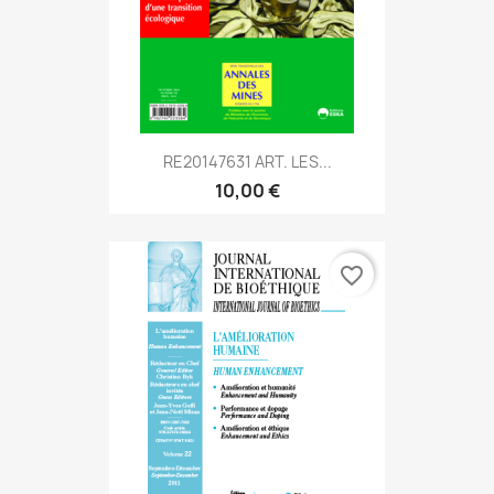
RE20147631 ART. LES...
10,00 €
favorite_border