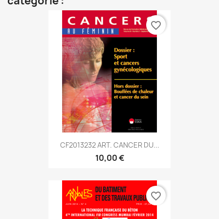
catégorie :
favorite_border
CF2013232 ART. CANCER DU...
10,00 €
favorite_border