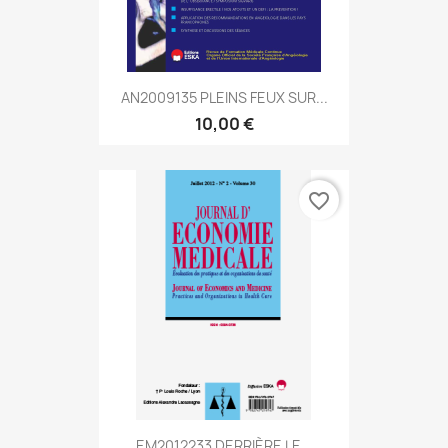
AN2009135 PLEINS FEUX SUR...
10,00 €
favorite_border
EM2012233 DERRIÈRE LE...