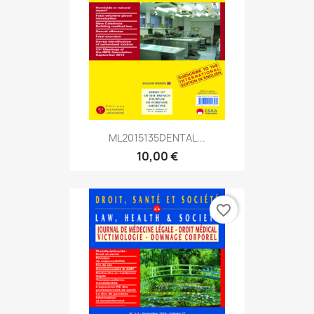
ML2015135DENTAL...
10,00 €
favorite_border