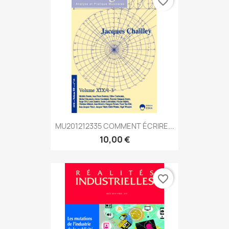
favorite_border
MU201212335 COMMENT ÉCRIRE...
10,00 €
favorite_border