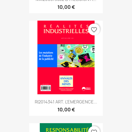
10,00 €
favorite_border
RI2014341 ART. L'EMERGENCE...
10,00 €