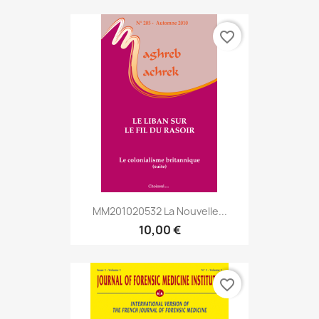
favorite_border
MM201020532 La Nouvelle...
10,00 €
favorite_border