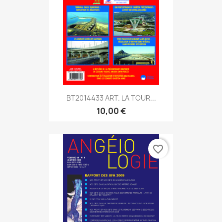
BT2014433 ART. LA TOUR...
10,00 €
favorite_border