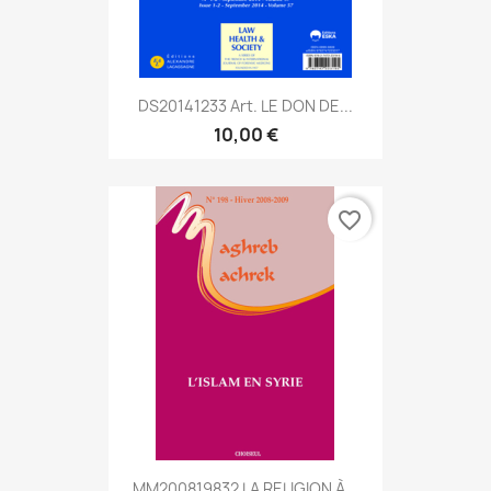
DS20141233 Art. LE DON DE...
10,00 €
favorite_border
MM200819832 LA RELIGION À...