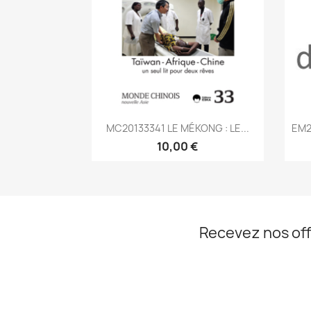
Aperçu rapide

MC20133341 LE MÉKONG : LE...
EM2
10,00 €
Recevez nos off