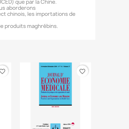
UCED) que par la Chine.
us aborderons
ct chinois, les importations de
de produits maghrébins.
vorite_border
favorite_border