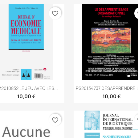
favorite_border
fa
Aperçu rapide
Aperçu rapide


2010832 LE JEU AVEC LES...
PS20134737 DÉSAPPRENDRE L
10,00 €
10,00 €
favorite_border
fa