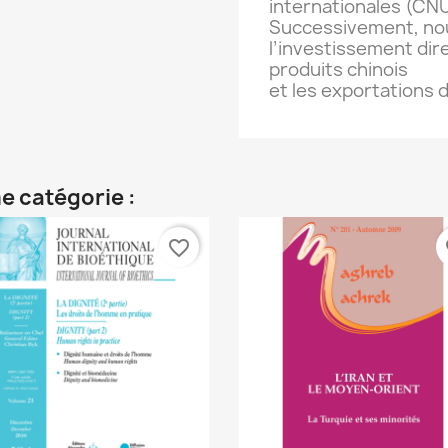
internationales (CN
Successivement, no
l’investissement dire
produits chinois
et les exportations 
e catégorie :
favorite_border
fa