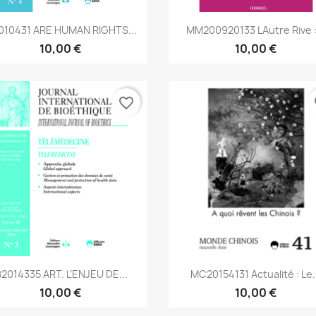
Aperçu rapide
Aperçu rapide


010431 ARE HUMAN RIGHTS...
MM200920133 Lautre Rive :.
10,00 €
10,00 €
favorite_border
fa
Aperçu rapide
Aperçu rapide


B2014335 ART. L’ENJEU DE...
MC20154131 Actualité : Le.
10,00 €
10,00 €