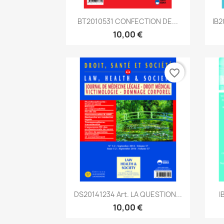
Aperçu rapide

BT2010531 CONFECTION DE...
IB2
10,00 €
favorite_border
Aperçu rapide

DS20141234 Art. LA QUESTION...
I
10,00 €