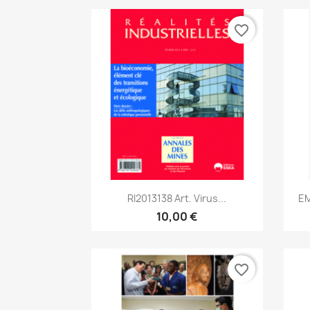
favorite_border
Aperçu rapide

RI2013138 Art. Virus...
EM
10,00 €
favorite_border