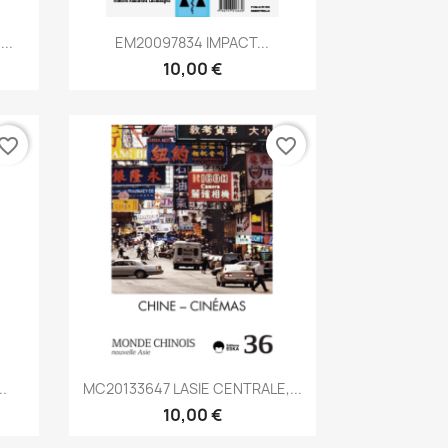
Aperçu rapide

..
EM20097834 IMPACT...
10,00 €
vorite_border
favorite_border
Aperçu rapide

..
MC20133647 LASIE CENTRALE,...
10,00 €