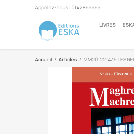
Appelez-nous :
0142865565
LIVRES
ESK
Accueil
Articles
MM201221435 LES RE