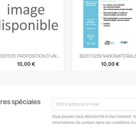
Aperçu rapide
Aperçu rapide


0015131 PROPOSITION D'UN...
IB20111239 NANOMATERIALS
10,00 €
10,00 €
res spéciales
Vous pouvez vous désinscrire à tout moment. V
informations de contact dans les conditions d'ut