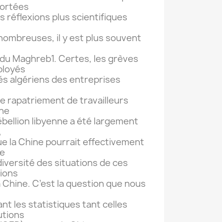
portées
es réflexions plus scientifiques
 nombreuses, il y est plus souvent
du Maghreb1. Certes, les grèves
ployés
iés algériens des entreprises
 rapatriement de travailleurs
ine
 rébellion libyenne a été largement
,
que la Chine pourrait effectivement
ie
diversité des situations de ces
tions
Chine. C’est la question que nous
ant les statistiques tant celles
utions