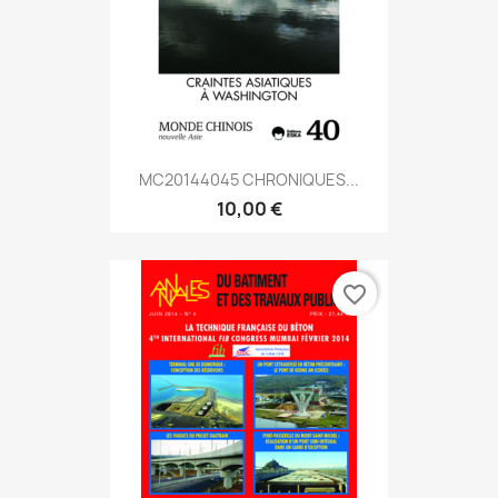
MC20144045 CHRONIQUES...
10,00 €
favorite_border