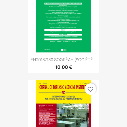
EH20137130 SOGRÉAH (SOCIÉTÉ...
10,00 €
favorite_border