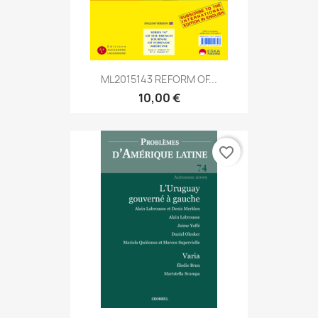
ML2015143 REFORM OF...
10,00 €
favorite_border