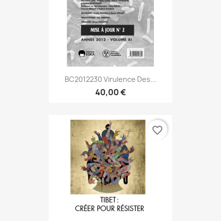
BC2012230 Virulence Des...
40,00 €
favorite_border