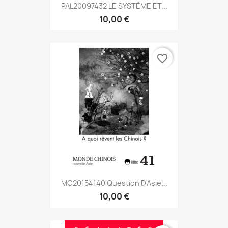
PAL20097432 LE SYSTÈME ET...
10,00 €
favorite_border
MC20154140 Question D'Asie...
10,00 €