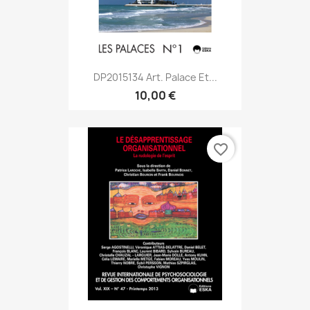
DP2015134 Art. Palace Et...
10,00 €
favorite_border