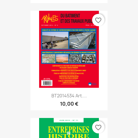
favorite_border
BT2014534 Art....
10,00 €
favorite_border