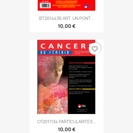
BT2014436 ART. UN PONT...
10,00 €
favorite_border
CF2011134 PARTICULARITES...
10,00 €