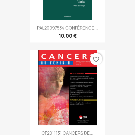
PAL20097534 CONFÉRENCE...
10,00 €
favorite_border
CF2011131 CANCERS DE...