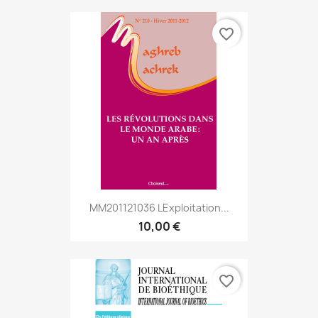
favorite_border
MM201121036 Lexploitation...
10,00 €
favorite_border