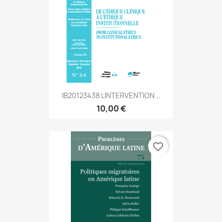
IB20123438 LINTERVENTION...
10,00 €
favorite_border