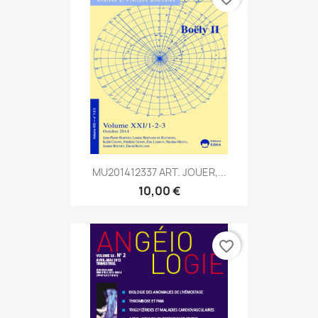
MU201412337 ART. JOUER,...
10,00 €
favorite_border