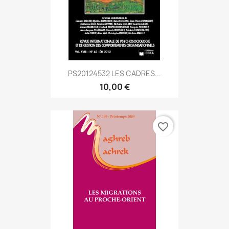
PS20124532 LES CADRES...
10,00 €
favorite_border