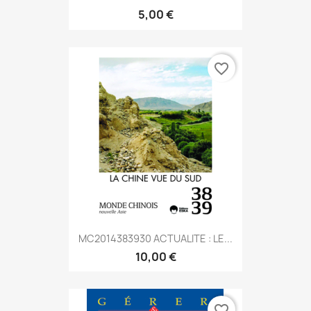
5,00 €
favorite_border
MC2014383930 ACTUALITE : LE...
10,00 €
favorite_border