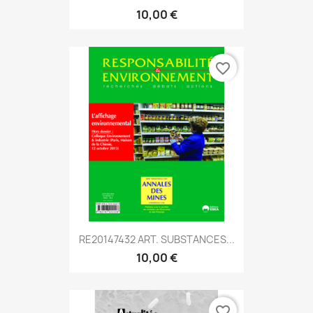
10,00 €
favorite_border
RE20147432 ART. SUBSTANCES...
10,00 €
favorite_border