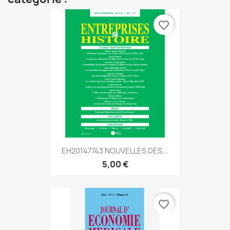
favorite_border
EH20147743 NOUVELLES DES...
5,00 €
favorite_border