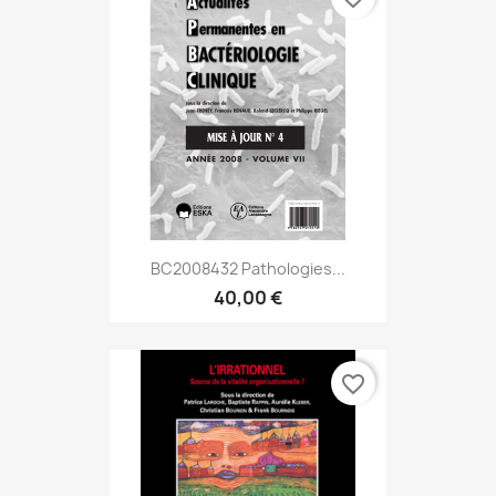
BC2008432 Pathologies...
40,00 €
favorite_border