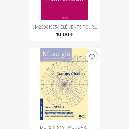
MM200819734 ÉLÉMENTS POUR...
10,00 €
favorite_border
MU201212341 JACQUES...