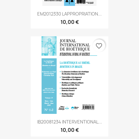
EM2012330 LAPPROPRIATION...
10,00 €
favorite_border
IB20081234 INTERVENTIONAL...
10,00 €