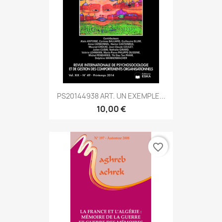
PS20144938 ART. UN EXEMPLE...
10,00 €
favorite_border