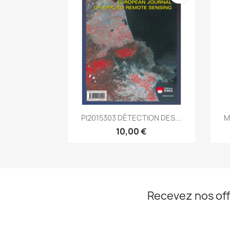
Aperçu rapide

PI2015303 DÉTECTION DES...
M
10,00 €
Recevez nos off