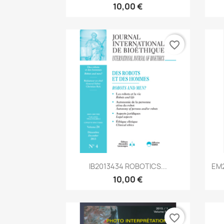
10,00 €
favorite_border
Aperçu rapide

IB2013434 ROBOTICS...
EM2
10,00 €
favorite_border