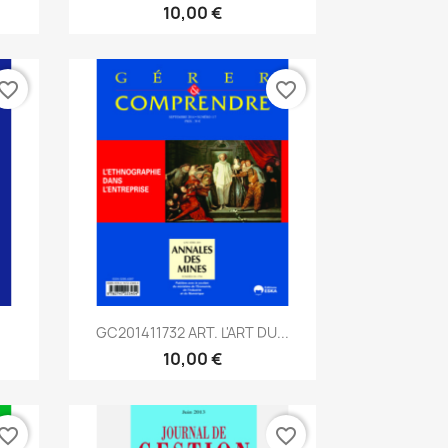
10,00 €
vorite_border
favorite_border
Aperçu rapide

GC201411732 ART. L'ART DU...
10,00 €
vorite_border
favorite_border