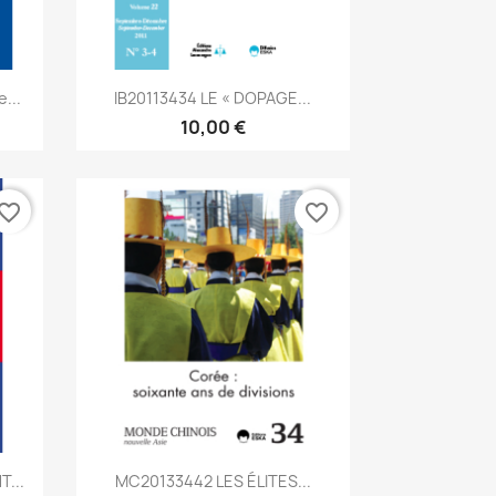
Aperçu rapide

...
IB20113434 LE « DOPAGE...
10,00 €
vorite_border
favorite_border
Aperçu rapide

...
MC20133442 LES ÉLITES...