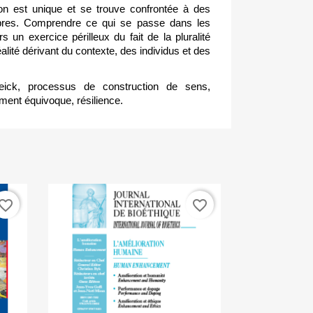
ion est unique et se trouve confrontée à des
ropres. Comprendre ce qui se passe dans les
rs un exercice périlleux du fait de la pluralité
alité dérivant du contexte, des individus et des
ick, processus de construction de sens,
ement équivoque, résilience.
vorite_border
favorite_border