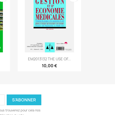
Aperçu rapide

EM2013132 THE USE OF...
10,00 €
ous trouverez pour cela nos