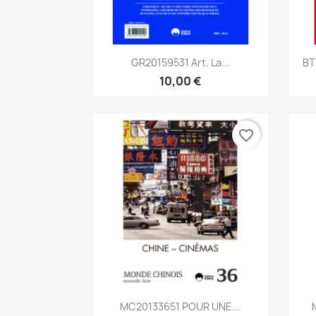
Aperçu rapide

GR20159531 Art. La...
BT
10,00 €
favorite_border
Aperçu rapide

MC20133651 POUR UNE...