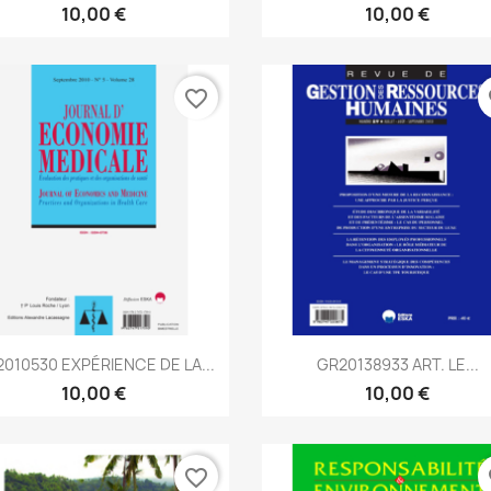
10,00 €
10,00 €
favorite_border
fa
Aperçu rapide
Aperçu rapide


010530 EXPÉRIENCE DE LA...
GR20138933 ART. LE...
10,00 €
10,00 €
favorite_border
fa