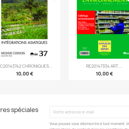
Aperçu rapide
Aperçu rapide


C20143742 CHRONIQUES...
RE20147334 ART....
10,00 €
10,00 €
res spéciales
Vous pouvez vous désinscrire à tout moment. V