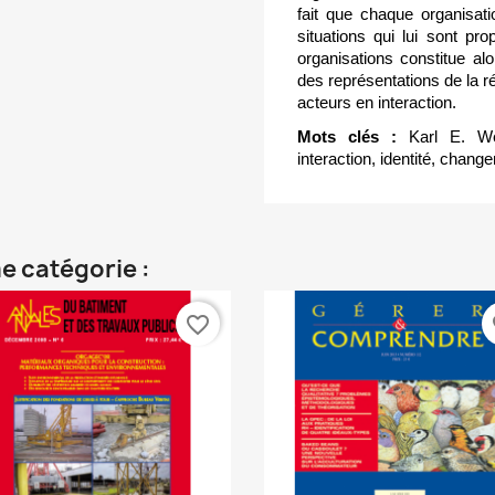
fait que chaque organisat
situations qui lui sont p
organisations constitue alo
des représentations de la ré
acteurs en interaction.
Mots clés :
Karl E. We
interaction, identité, chang
e catégorie :
favorite_border
fa