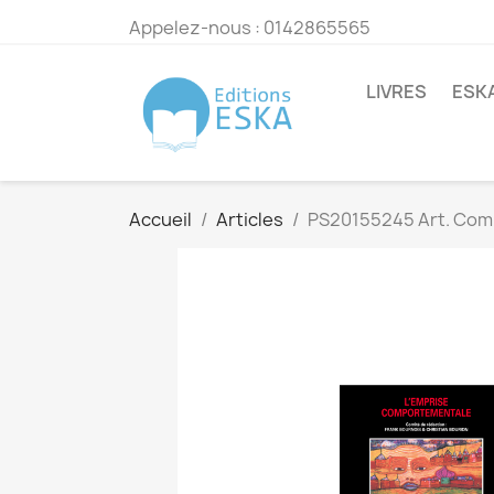
Appelez-nous :
0142865565
LIVRES
ESK
Accueil
Articles
PS20155245 Art. Comp