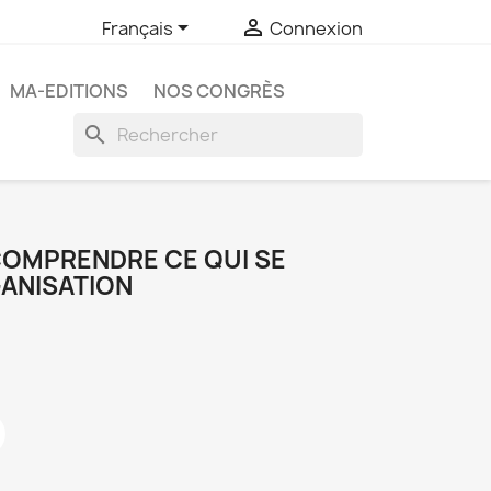


Français
Connexion
MA-EDITIONS
NOS CONGRÈS
search
COMPRENDRE CE QUI SE
GANISATION