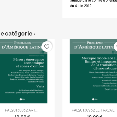
attribué par le comité d’orient
du 4 juin 2012.
e catégorie :
favorite_border
fa
Aperçu rapide
Aperçu rapide


PAL20138832 ART....
PAL20138932 LE TRAVAIL..
10,00 €
10,00 €