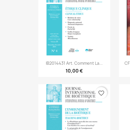
Aperçu rapide

IB2014431 Art. Comment La...
CF
10,00 €
favorite_border