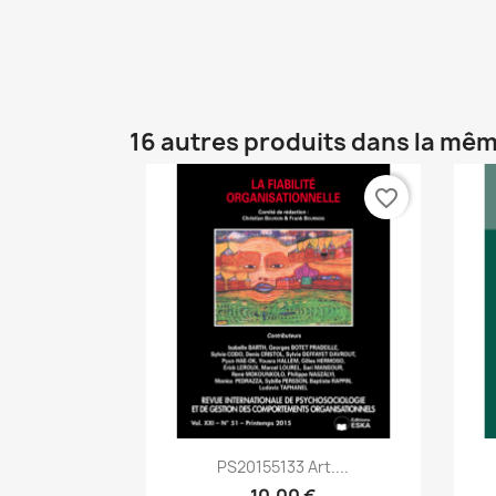
16 autres produits dans la mêm
favorite_border
Aperçu rapide

PS20155133 Art....
10,00 €