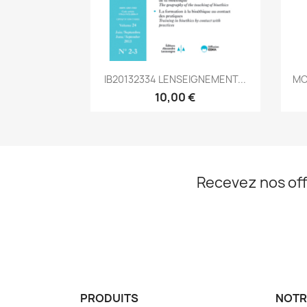
Aperçu rapide

IB20132334 LENSEIGNEMENT...
MC
10,00 €
Recevez nos off
PRODUITS
NOTR