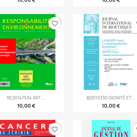
favorite_border
fa
Aperçu rapide
Aperçu rapide


RE20147534 ART....
IB2010330 DIGNITÉ ET...
10,00 €
10,00 €
favorite_border
fa