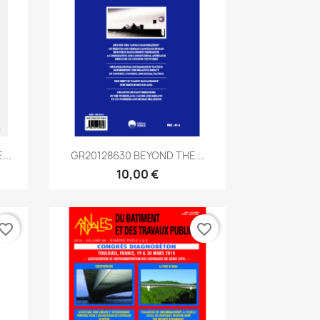
Aperçu rapide

...
GR20128630 BEYOND THE...
10,00 €
vorite_border
favorite_border