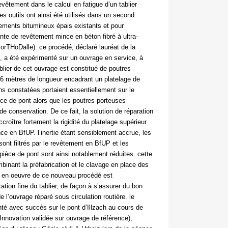
revêtement dans le calcul en fatigue d’un tablier
ces outils ont ainsi été utilisés dans un second
ements bitumineux épais existants et pour
nte de revêtement mince en béton fibré à ultra-
rTHoDalle). ce procédé, déclaré lauréat de la
0, a été expérimenté sur un ouvrage en service, à
blier de cet ouvrage est constitué de poutres
06 mètres de longueur encadrant un platelage de
ns constatées portaient essentiellement sur le
èce de pont alors que les poutres porteuses
de conservation. De ce fait, la solution de réparation
croître fortement la rigidité du platelage supérieur
ce en BfUP. l’inertie étant sensiblement accrue, les
 sont filtrés par le revêtement en BfUP et les
-pièce de pont sont ainsi notablement réduites. cette
binant la préfabrication et le clavage en place des
e en oeuvre de ce nouveau procédé est
ion fine du tablier, de façon à s’assurer du bon
l’ouvrage réparé sous circulation routière. le
té avec succès sur le pont d’Illzach au cours de
 (Innovation validée sur ouvrage de référence),