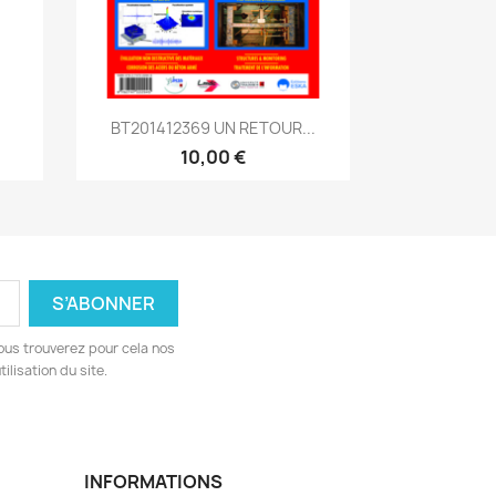
Aperçu rapide

.
BT201412369 UN RETOUR...
10,00 €
ous trouverez pour cela nos
ilisation du site.
INFORMATIONS