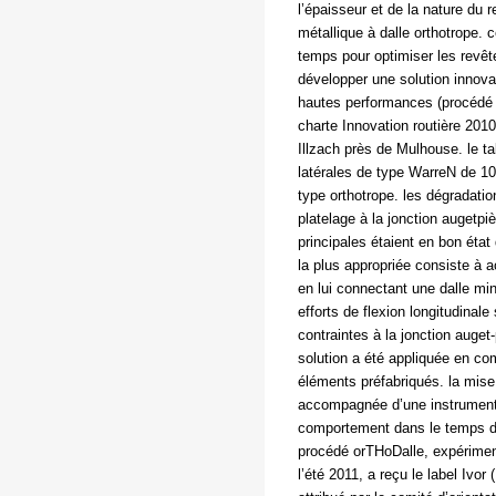
l’épaisseur et de la nature du 
métallique à dalle orthotrope. 
temps pour optimiser les revêt
développer une solution innova
hautes performances (procédé o
charte Innovation routière 201
Illzach près de Mulhouse. le ta
latérales de type WarreN de 1
type orthotrope. les dégradatio
platelage à la jonction augetpi
principales étaient en bon état 
la plus appropriée consiste à ac
en lui connectant une dalle min
efforts de flexion longitudinale
contraintes à la jonction auget
solution a été appliquée en com
éléments préfabriqués. la mis
accompagnée d’une instrumentat
comportement dans le temps de 
procédé orTHoDalle, expérimen
l’été 2011, a reçu le label Ivor