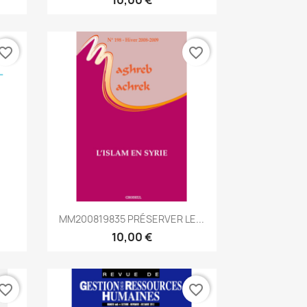
vorite_border
favorite_border
Aperçu rapide

MM200819835 PRÉSERVER LE...
10,00 €
vorite_border
favorite_border