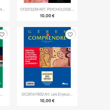
Aperçu rapide

...
CF2013238 ART. PSYCHOLOGIE...
10,00 €
vorite_border
favorite_border
Aperçu rapide

..
GC201411832 Art. Les Enjeux...
10,00 €