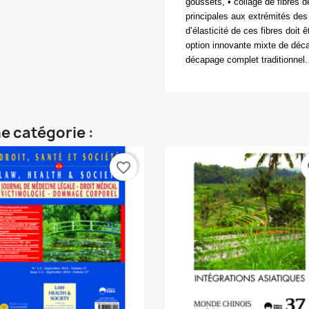
goussets, • collage de fibres d
principales aux extrémités des
d’élasticité de ces fibres doit 
option innovante mixte de déc
décapage complet traditionnel
e catégorie :
favorite_border
fa