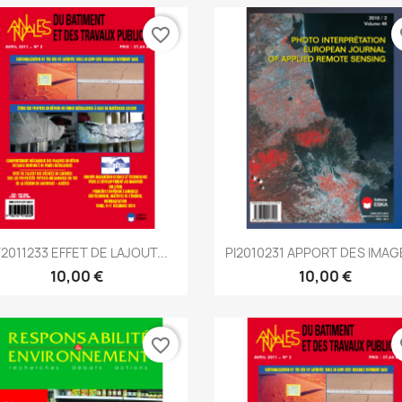
favorite_border
fa
Aperçu rapide
Aperçu rapide


2011233 EFFET DE LAJOUT...
PI2010231 APPORT DES IMAGE
10,00 €
10,00 €
favorite_border
fa