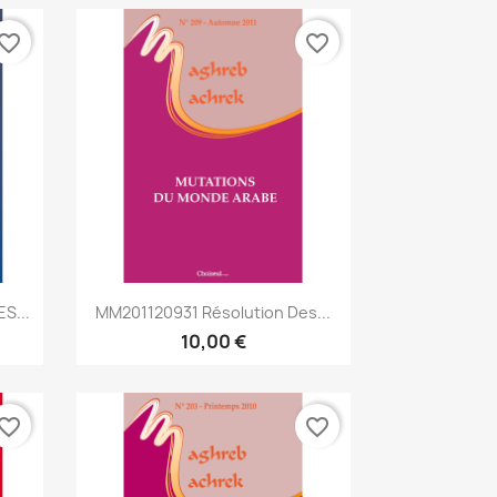
vorite_border
favorite_border
Aperçu rapide

S...
MM201120931 Résolution Des...
10,00 €
vorite_border
favorite_border