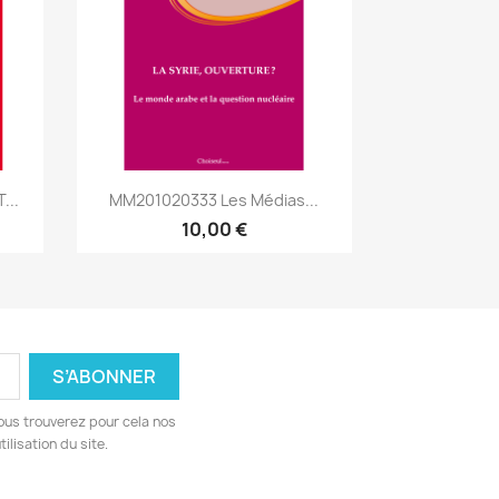
Aperçu rapide

...
MM201020333 Les Médias...
10,00 €
ous trouverez pour cela nos
ilisation du site.