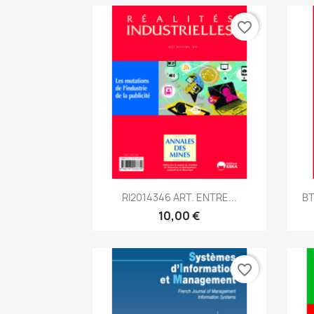
favorite_border
Aperçu rapide

RI2014346 ART. ENTRE...
BT
10,00 €
favorite_border