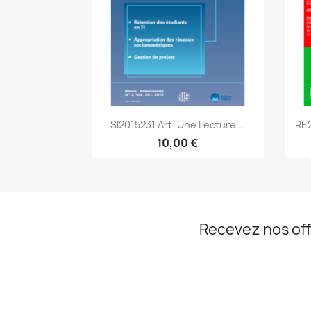
Aperçu rapide

SI2015231 Art. Une Lecture...
RE2
10,00 €
Recevez nos off