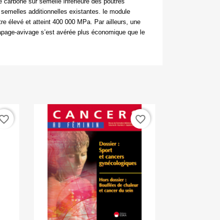
e carbone sur semelle inférieure des poutres
 semelles additionnelles existantes. le module
être élevé et atteint 400 000 MPa. Par ailleurs, une
apage-avivage s’est avérée plus économique que le
.
vorite_border
favorite_border