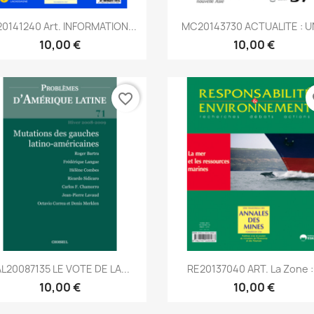
Aperçu rapide
Aperçu rapide


0141240 Art. INFORMATION...
MC20143730 ACTUALITE : UN
10,00 €
10,00 €
favorite_border
fa
Aperçu rapide
Aperçu rapide


L20087135 LE VOTE DE LA...
RE20137040 ART. La Zone :.
10,00 €
10,00 €