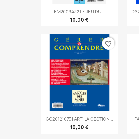
Aperçu rapide

EM2009432 LE JEU DU...
DS2
10,00 €
favorite_border
Aperçu rapide

GC201210731 ART. LA GESTION...
PA
10,00 €