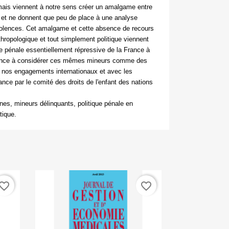
is viennent à notre sens créer un amalgame entre
, et ne donnent que peu de place à une analyse
olences. Cet amalgame et cette absence de recours
thropologique et tout simplement politique viennent
ique pénale essentiellement répressive de la France à
ndance à considérer ces mêmes mineurs comme des
c nos engagements internationaux et avec les
rance par le comité des droits de l'enfant des nations
ines, mineurs délinquants, politique pénale en
tique.
vorite_border
favorite_border