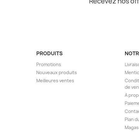
Recevez nos off
PRODUITS
NOTR
Promotions
Livrai
Nouveaux produits
Mentio
Meilleures ventes
Condit
de ven
A pro
Paieme
Conta
Plan d
Magas