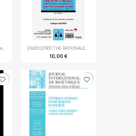
Aperçu rapide

...
EM20127831 THE RATIONALE...
10,00 €
vorite_border
favorite_border