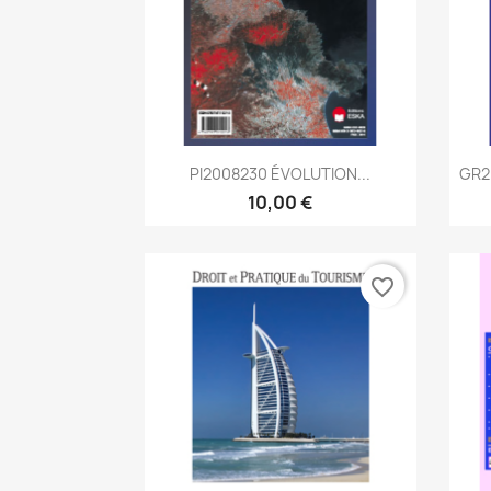
Aperçu rapide

PI2008230 ÉVOLUTION...
GR2
10,00 €
favorite_border