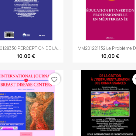
Aperçu rapide
Aperçu rapide


0128330 PERCEPTION DE LA...
MM201221132 Le Problème De
10,00 €
10,00 €
favorite_border
fa