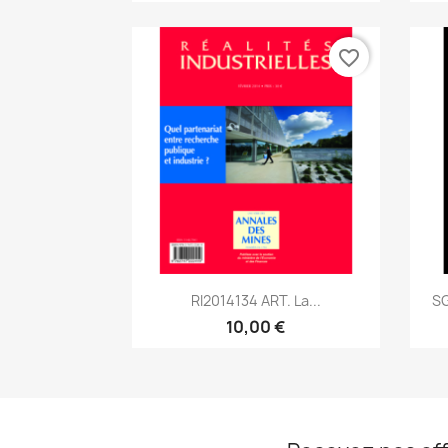
favorite_border
Aperçu rapide

RI2014134 ART. La...
SG
10,00 €