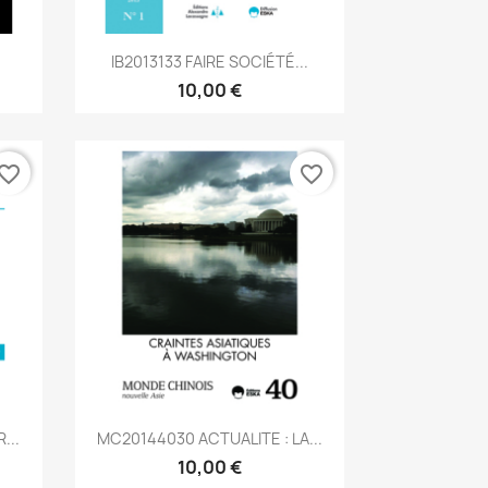
Aperçu rapide

IB2013133 FAIRE SOCIÉTÉ...
10,00 €
vorite_border
favorite_border
Aperçu rapide

...
MC20144030 ACTUALITE : LA...
10,00 €