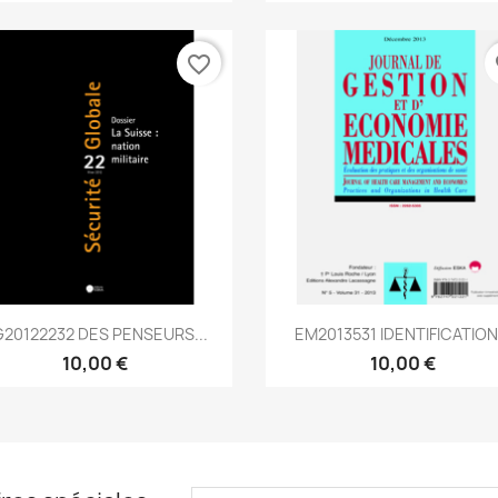
favorite_border
fa
Aperçu rapide
Aperçu rapide


20122232 DES PENSEURS...
EM2013531 IDENTIFICATION.
10,00 €
10,00 €