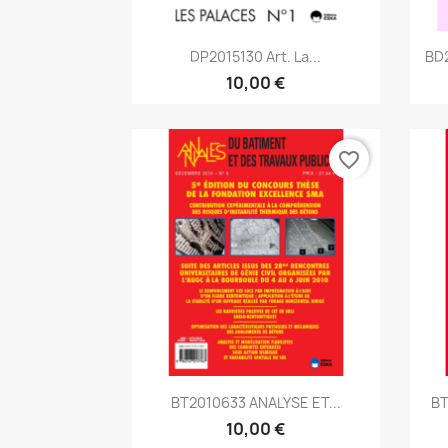
Aperçu rapide

DP2015130 Art. La...
BD
10,00 €
favorite_border
Aperçu rapide

BT2010633 ANALYSE ET...
BT
10,00 €