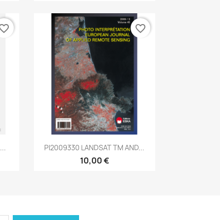
vorite_border
favorite_border
Aperçu rapide

..
PI2009330 LANDSAT TM AND...
10,00 €