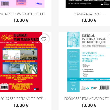
Aperçu rapide
Aperçu rapide


2014130 TOWARDS BETTER...
PS20144941 ART....
10,00 €
10,00 €
favorite_border
fa
Aperçu rapide
Aperçu rapide


20114539 EFFICACITÉ DES...
IB2009330 FRAMEWORK FOR
10,00 €
10,00 €