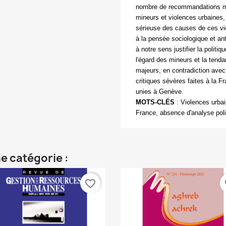
nombre de recommandations ma
mineurs et violences urbaines
sérieuse des causes de ces vi
à la pensée sociologique et an
à notre sens justifier la polit
l'égard des mineurs et la te
majeurs, en contradiction ave
critiques sévères faites à la F
unies à Genève.
MOTS-CLÉS
: Violences urba
France, absence d'analyse poli
e catégorie :
favorite_border
fa