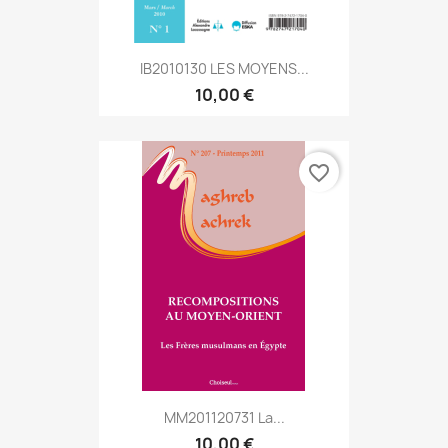
IB2010130 LES MOYENS...
10,00 €
favorite_border
MM201120731 La...
10,00 €