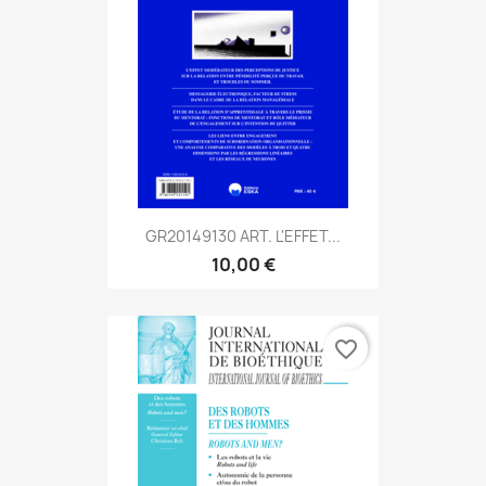
GR20149130 ART. L'EFFET...
10,00 €
favorite_border