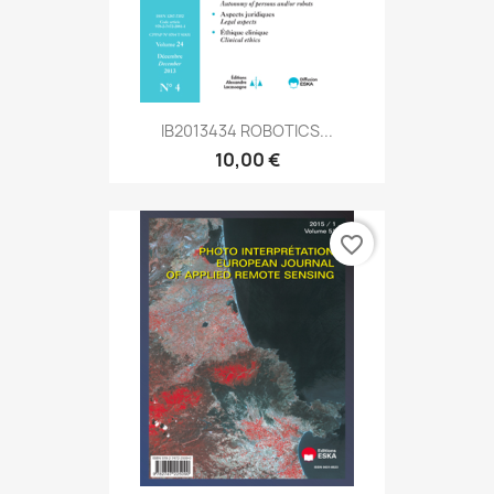
IB2013434 ROBOTICS...
10,00 €
favorite_border