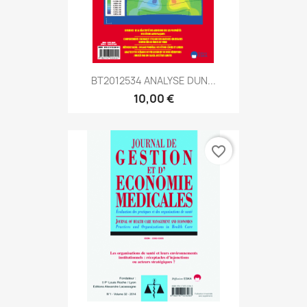
BT2012534 ANALYSE DUN...
10,00 €
favorite_border