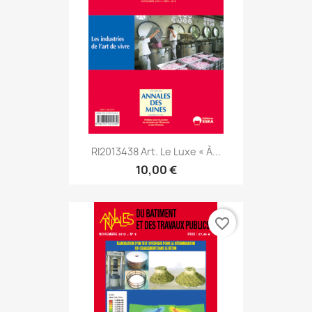
RI2013438 Art. Le Luxe « À...
10,00 €
favorite_border