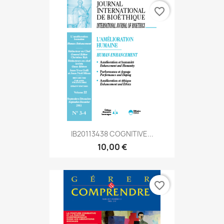
favorite_border
IB20113438 COGNITIVE...
10,00 €
favorite_border