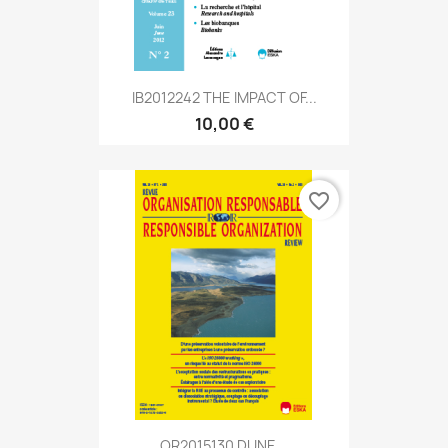
IB2012242 THE IMPACT OF...
10,00 €
favorite_border
OR2015130 DUNE...