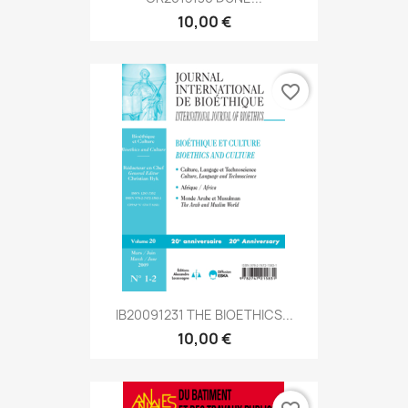
10,00 €
favorite_border
IB20091231 THE BIOETHICS...
10,00 €