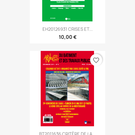
EH20126931 CRISES ET...
10,00 €
favorite_border
BT2011636 CRITÈRE DE LA...