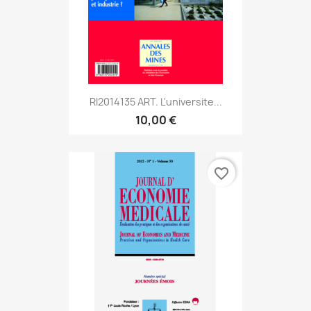
RI2014135 ART. L'universite...
10,00 €
favorite_border