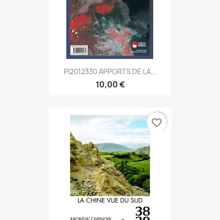
PI2012330 APPORTS DE LA...
10,00 €
favorite_border