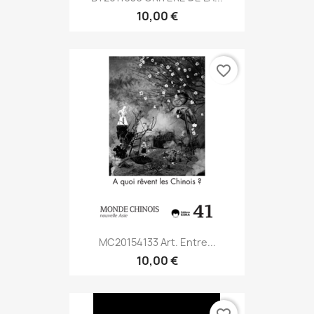
10,00 €
favorite_border
MC20154133 Art. Entre...
10,00 €