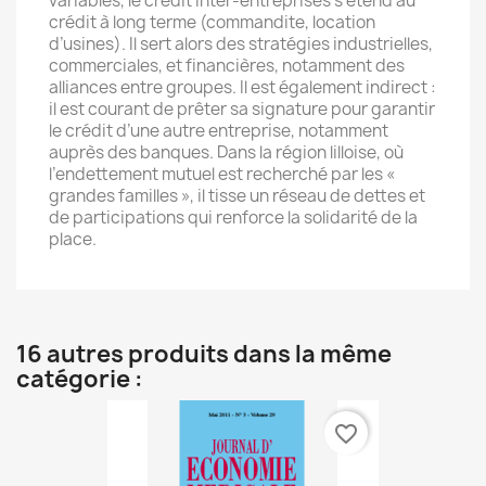
variables, le crédit inter-entreprises s’étend au
crédit à long terme (commandite, location
d’usines). Il sert alors des stratégies industrielles,
commerciales, et financières, notamment des
alliances entre groupes. Il est également indirect :
il est courant de prêter sa signature pour garantir
le crédit d’une autre entreprise, notamment
auprès des banques. Dans la région lilloise, où
l’endettement mutuel est recherché par les «
grandes familles », il tisse un réseau de dettes et
de participations qui renforce la solidarité de la
place.
16 autres produits dans la même
catégorie :
favorite_border