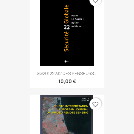
favorite_border
SG20122232 DES PENSEURS...
10,00 €
favorite_border