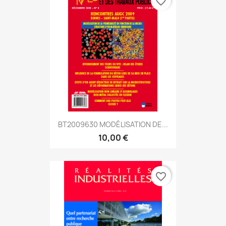
favorite_border
BT2009630 MODÉLISATION DE...
10,00 €
favorite_border