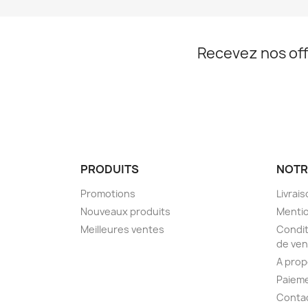
Recevez nos off
PRODUITS
NOTR
Promotions
Livrai
Nouveaux produits
Mentio
Meilleures ventes
Condit
de ven
A pro
Paieme
Conta