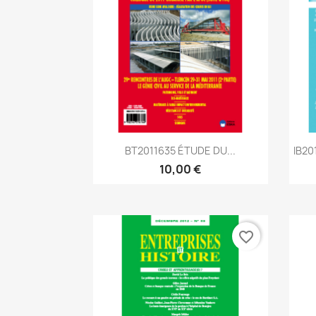
Aperçu rapide

BT2011635 ÉTUDE DU...
IB20
10,00 €
favorite_border