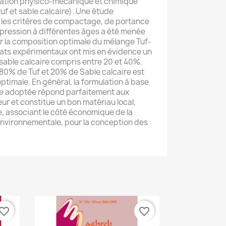
isation physico-mécanique et chimique
uf et sable calcaire). Une étude
 les critères de compactage, de portance
mpression à différentes âges a été menée
r la composition optimale du mélange Tuf-
ltats expérimentaux ont mis en évidence un
able calcaire compris entre 20 et 40%.
0% de Tuf et 20% de Sable calcaire est
imale. En général, la formulation à base
ire adoptée répond parfaitement aux
ur et constitue un bon matériau local,
, associant le côté économique de la
environnementale, pour la conception des
vorite_border
favorite_border