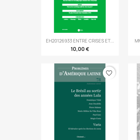
Aperçu rapide

EH20126933 ENTRE CRISES ET...
MM
10,00 €
favorite_border