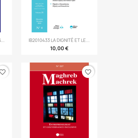
Aperçu rapide

..
IB2010433 LA DIGNITÉ ET LE...
10,00 €
vorite_border
favorite_border