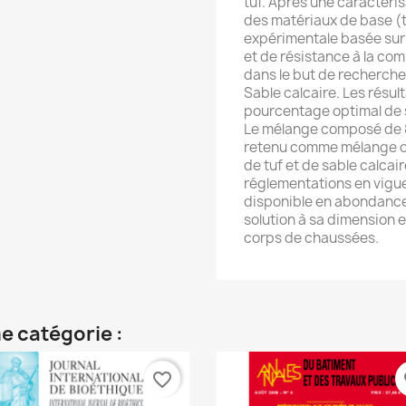
tuf. Après une caractér
des matériaux de base (t
expérimentale basée sur
et de résistance à la co
dans le but de recherche
Sable calcaire. Les résu
pourcentage optimal de s
Le mélange composé de 8
retenu comme mélange opt
de tuf et de sable calca
réglementations en vigue
disponible en abondance
solution à sa dimension 
corps de chaussées.
e catégorie :
favorite_border
fa