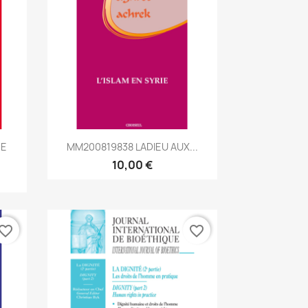
Aperçu rapide

HE
MM200819838 LADIEU AUX...
10,00 €
vorite_border
favorite_border