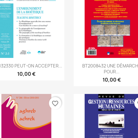
Aperçu rapide
Aperçu rapide


132330 PEUT-ON ACCEPTER...
BT2008432 UNE DÉMARC
POUR...
10,00 €
10,00 €
favorite_border
fa