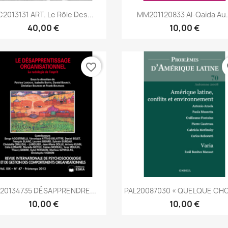
Aperçu rapide
Aperçu rapide


2013131 ART. Le Rôle Des...
MM201120833 Al-Qaïda Au.
40,00 €
10,00 €
favorite_border
fa
Aperçu rapide
Aperçu rapide


20134735 DÉSAPPRENDRE...
PAL20087030 « QUELQUE CHO
10,00 €
10,00 €