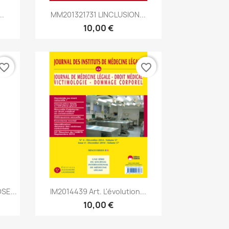
Aperçu rapide

..
MM201321731 LINCLUSION...
10,00 €
vorite_border
favorite_border
Aperçu rapide

SE...
IM2014439 Art. L'évolution...
10,00 €