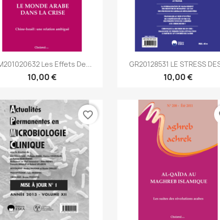
Aperçu rapide
Aperçu rapide


201020632 Les Effets De...
GR20128531 LE STRESS DES.
10,00 €
10,00 €
favorite_border
fa