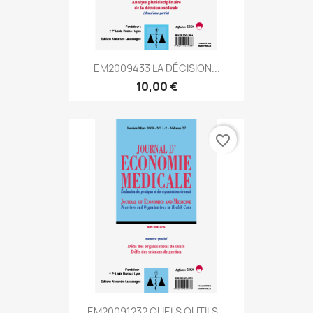
EM2009433 LA DÉCISION...
10,00 €
favorite_border
EM20091232 QUELS OUTILS...