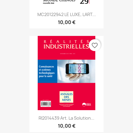
MC20122942 LE LUXE, LART...
10,00 €
favorite_border
RI2014439 Art. La Solution...
10,00 €