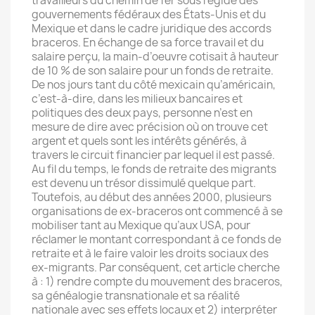
travailleurs du chemin de fer sous l’égide des
gouvernements fédéraux des États-Unis et du
Mexique et dans le cadre juridique des accords
braceros. En échange de sa force travail et du
salaire perçu, la main-d’oeuvre cotisait à hauteur
de 10 % de son salaire pour un fonds de retraite.
De nos jours tant du côté mexicain qu’américain,
c’est-à-dire, dans les milieux bancaires et
politiques des deux pays, personne n’est en
mesure de dire avec précision où on trouve cet
argent et quels sont les intérêts générés, à
travers le circuit financier par lequel il est passé.
Au fil du temps, le fonds de retraite des migrants
est devenu un trésor dissimulé quelque part.
Toutefois, au début des années 2000, plusieurs
organisations de ex-braceros ont commencé à se
mobiliser tant au Mexique qu’aux USA, pour
réclamer le montant correspondant à ce fonds de
retraite et à le faire valoir les droits sociaux des
ex-migrants. Par conséquent, cet article cherche
à : 1) rendre compte du mouvement des braceros,
sa généalogie transnationale et sa réalité
nationale avec ses effets locaux et 2) interpréter