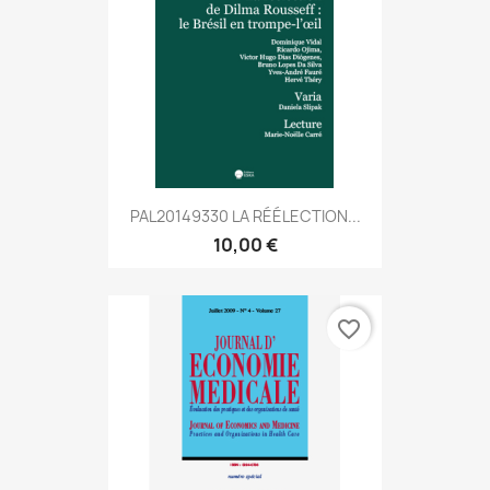
PAL20149330 LA RÉÉLECTION...
10,00 €
favorite_border