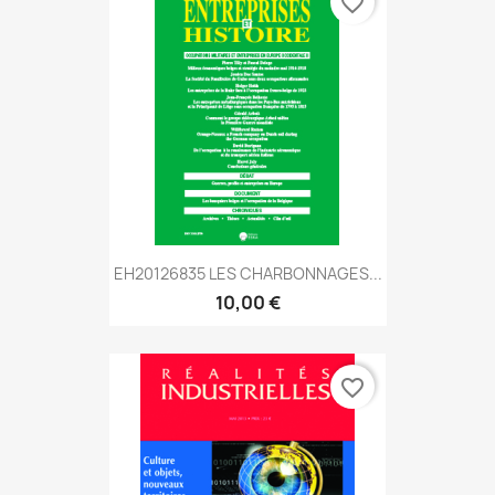
favorite_border
EH20126835 LES CHARBONNAGES...
10,00 €
favorite_border