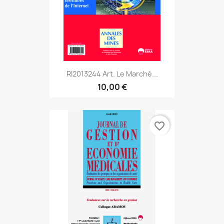
RI2013244 Art. Le Marché...
10,00 €
favorite_border