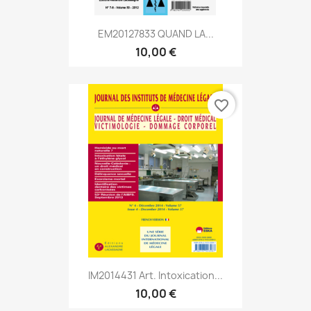
EM20127833 QUAND LA...
10,00 €
favorite_border
IM2014431 Art. Intoxication...
10,00 €