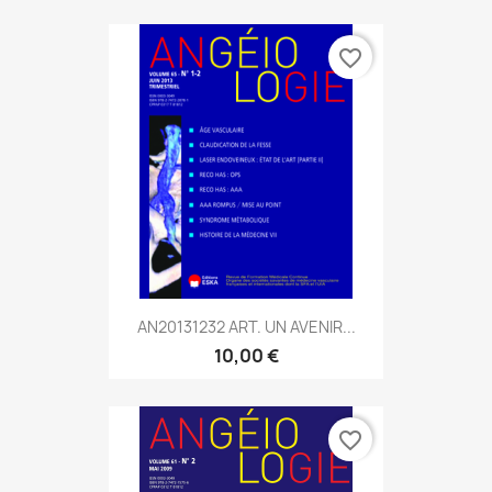
favorite_border
AN20131232 ART. UN AVENIR...
10,00 €
favorite_border