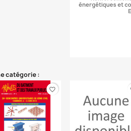
énergétiques et co
E
e catégorie :
favorite_border
fa