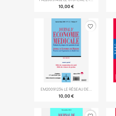
10,00 €
favorite_border
Aperçu rapide

EM20091234 LE RÉSEAU DE...
10,00 €
favorite_border