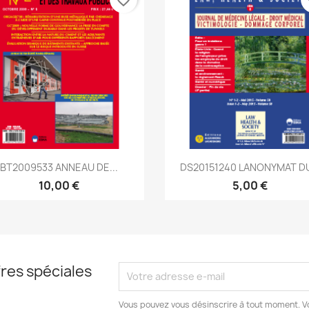
Aperçu rapide
Aperçu rapide


BT2009533 ANNEAU DE...
DS20151240 LANONYMAT DU
10,00 €
5,00 €
res spéciales
Vous pouvez vous désinscrire à tout moment. V