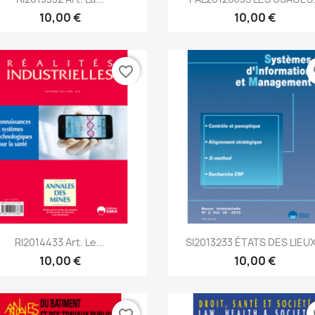
10,00 €
10,00 €
favorite_border
fa
Aperçu rapide
Aperçu rapide


RI2014433 Art. Le...
SI2013233 ÉTATS DES LIEUX.
10,00 €
10,00 €
favorite_border
fa