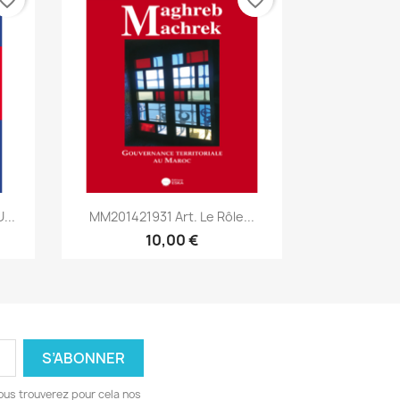
Aperçu rapide

...
MM201421931 Art. Le Rôle...
10,00 €
ous trouverez pour cela nos