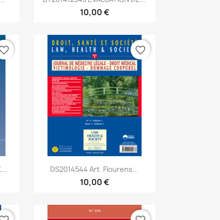
10,00 €
vorite_border
favorite_border
Aperçu rapide

..
DS2014544 Art. Flourens...
10,00 €
vorite_border
favorite_border