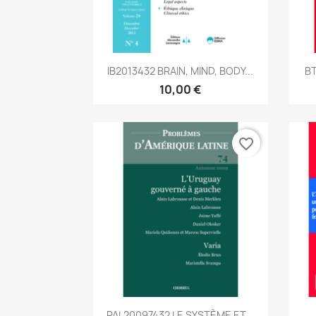
Aperçu rapide

IB2013432 BRAIN, MIND, BODY...
BT
10,00 €
favorite_border
Aperçu rapide

PAL20097432 LE SYSTÈME ET...