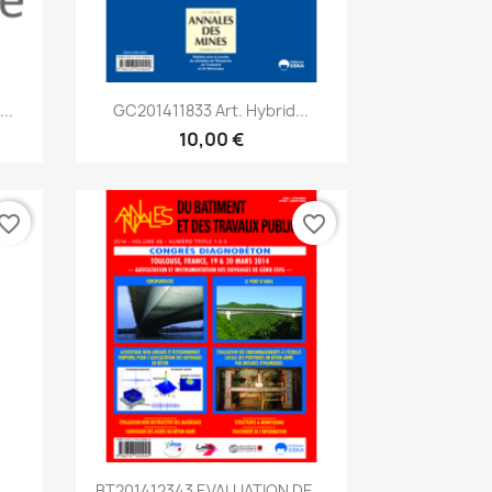
Aperçu rapide

..
GC201411833 Art. Hybrid...
10,00 €
vorite_border
favorite_border
Aperçu rapide

..
BT201412343 EVALUATION DE...