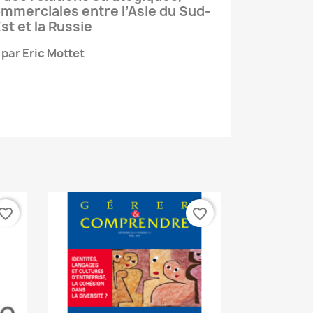
mmerciales entre l’Asie du Sud-
st et la Russie
par Eric Mottet
vorite_border
favorite_border