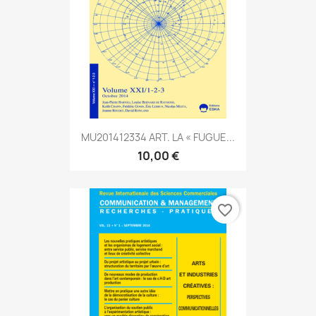
MU201412334 ART. LA « FUGUE...
10,00 €
favorite_border