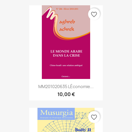
favorite_border
MM201020635 Léconomie...
10,00 €
favorite_border