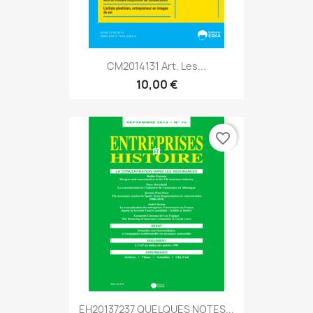
CM2014131 Art. Les...
10,00 €
favorite_border
EH20137237 QUELQUES NOTES...