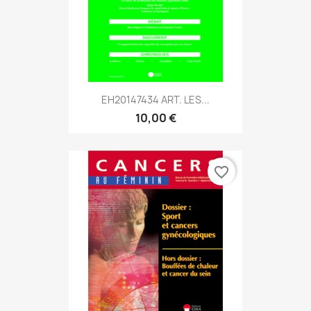
EH20147434 ART. LES...
10,00 €
favorite_border