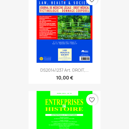
DS20141237 Art. DROIT,...
10,00 €
favorite_border