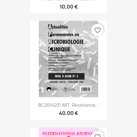
10,00 €
favorite_border
BC2014231 ART. Résistance...
40,00 €
favorite_border