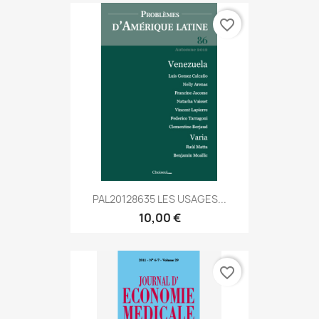
favorite_border
PAL20128635 LES USAGES...
10,00 €
favorite_border