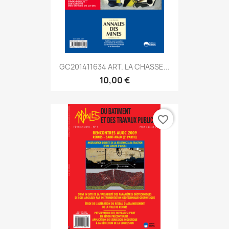
GC201411634 ART. LA CHASSE...
10,00 €
favorite_border