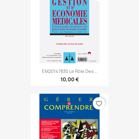
EM20147830 Le Rôle Des...
10,00 €
favorite_border