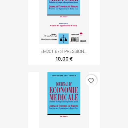
EM20116731 PRESSION...
10,00 €
favorite_border