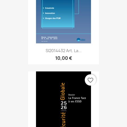
SI2014432 Art. La...
10,00 €
favorite_border