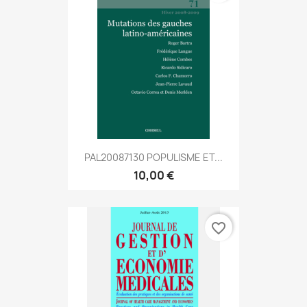
PAL20087130 POPULISME ET...
10,00 €
favorite_border