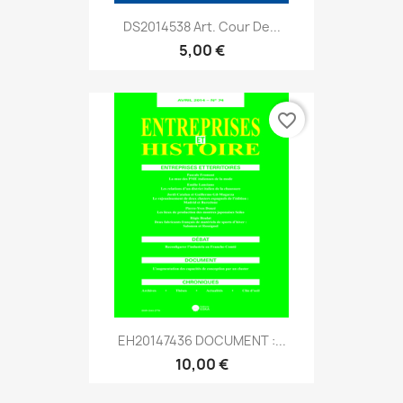
DS2014538 Art. Cour De...
5,00 €
favorite_border
EH20147436 DOCUMENT :...
10,00 €