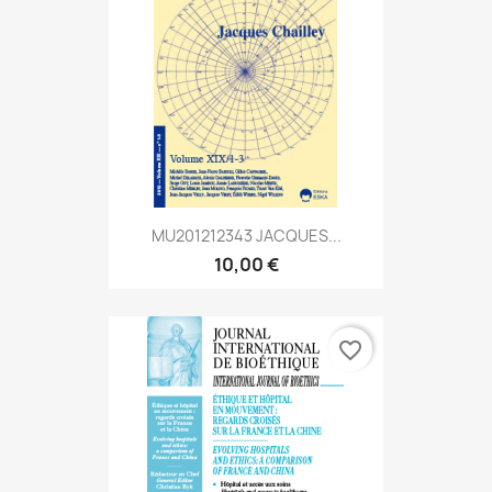
MU201212343 JACQUES...
10,00 €
favorite_border