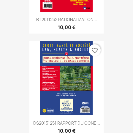
BT2011232 RATIONALIZATION...
10,00 €
favorite_border
DS20151251 RAPPORT DU CCNE...
10,00 €