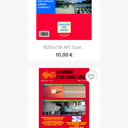
RI2014136 ART.Quel...
10,00 €
favorite_border