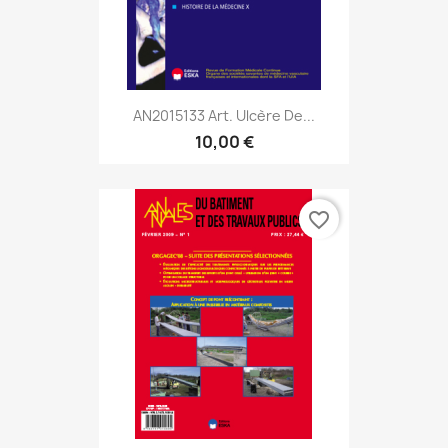
AN2015133 Art. Ulcère De...
10,00 €
favorite_border