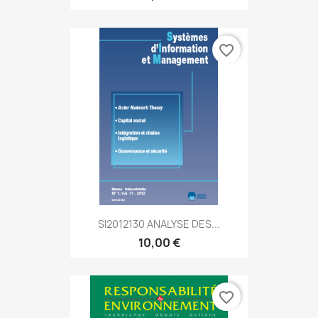
favorite_border
SI2012130 ANALYSE DES...
10,00 €
favorite_border