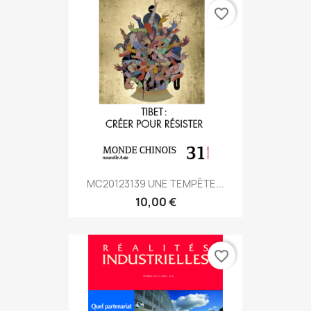
favorite_border
MC20123139 UNE TEMPÊTE...
10,00 €
favorite_border