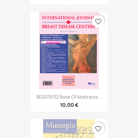
favorite_border
BD2015132 Book Of Abstracts...
10,00 €
favorite_border