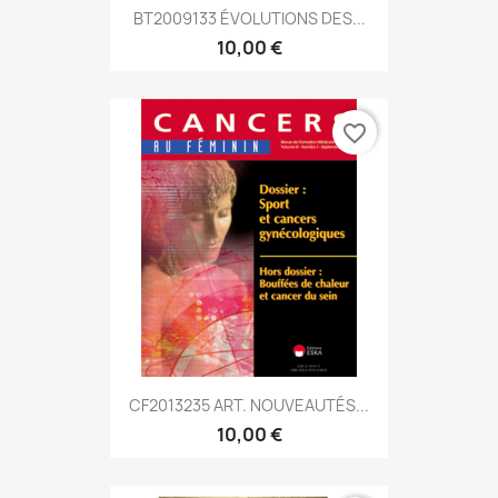
BT2009133 ÉVOLUTIONS DES...
10,00 €
favorite_border
CF2013235 ART. NOUVEAUTÉS...
10,00 €