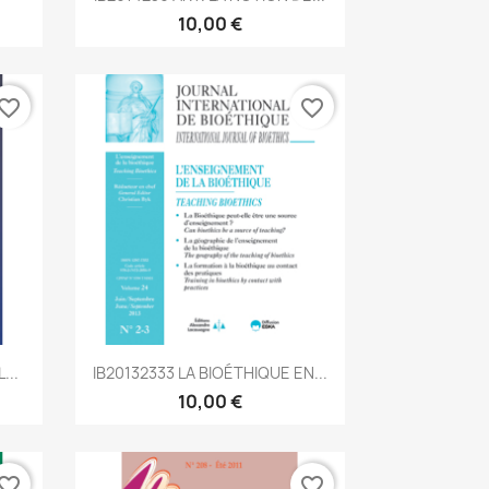
10,00 €
vorite_border
favorite_border
Aperçu rapide

...
IB20132333 LA BIOÉTHIQUE EN...
10,00 €
vorite_border
favorite_border