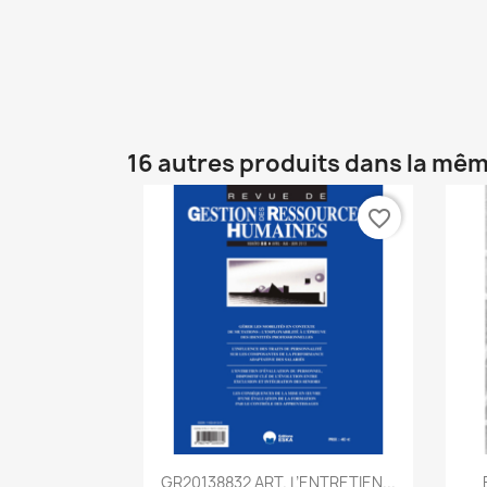
16 autres produits dans la mêm
favorite_border
Aperçu rapide

GR20138832 ART. L’ENTRETIEN...