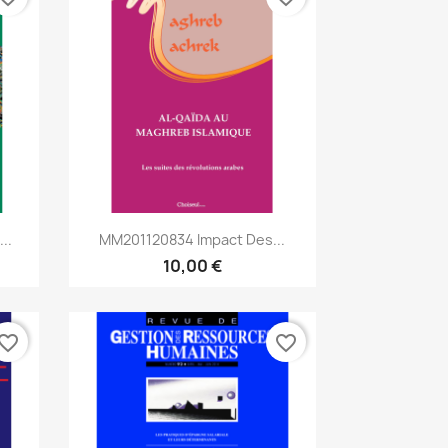
Aperçu rapide

..
MM201120834 Impact Des...
10,00 €
vorite_border
favorite_border