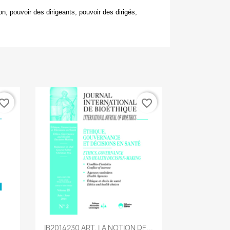
ion, pouvoir des dirigeants, pouvoir des dirigés,
vorite_border
favorite_border
Aperçu rapide

IB2014230 ART. LA NOTION DE...