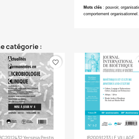
Mots clés
: pouvoir, organisat
comportement organisationnel.
e catégorie :
favorite_border
fa
Aperçu rapide
Aperçu rapide


BC2012432 Yersinia Pestis
IB20091233 LE VILLAGE...