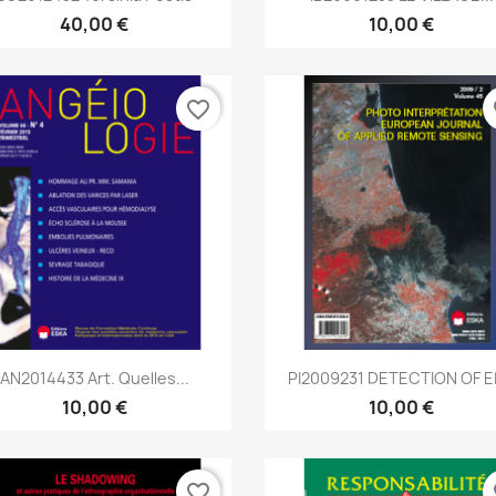
40,00 €
10,00 €
favorite_border
fa
Aperçu rapide
Aperçu rapide


AN2014433 Art. Quelles...
PI2009231 DETECTION OF EL
10,00 €
10,00 €
favorite_border
fa