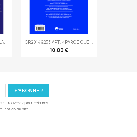
Aperçu rapide

A...
GR20149233 ART. « PARCE QUE...
10,00 €
ous trouverez pour cela nos
ilisation du site.