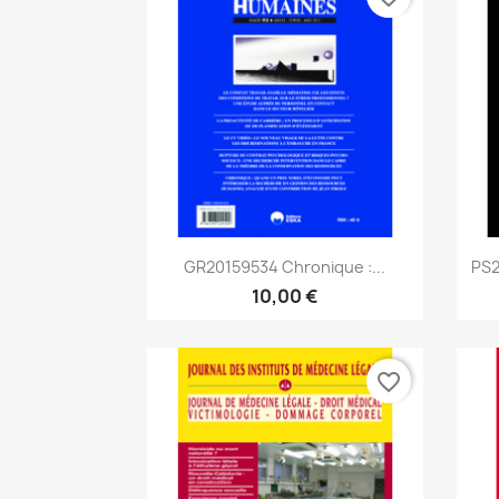
Aperçu rapide

GR20159534 Chronique :...
PS2
10,00 €
favorite_border