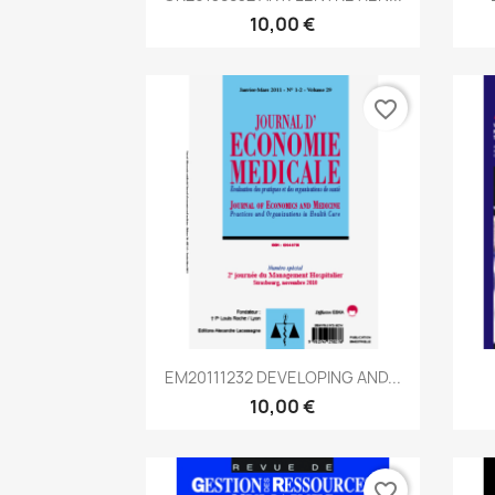
10,00 €
favorite_border
Aperçu rapide

EM20111232 DEVELOPING AND...
10,00 €
favorite_border