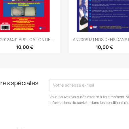
Aperçu rapide
Aperçu rapide


20123431 APPLICATION DE...
AN2009131 NOS DEFIS DANS L
10,00 €
10,00 €
res spéciales
Vous pouvez vous désinscrire à tout moment. V
informations de contact dans les conditions d'ut