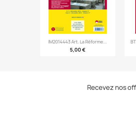
Aperçu rapide

IM2014443 Art. La Réforme...
BT
5,00 €
Recevez nos off