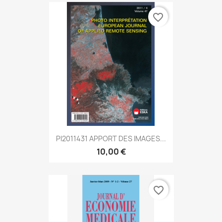
favorite_border
PI2011431 APPORT DES IMAGES...
10,00 €
favorite_border