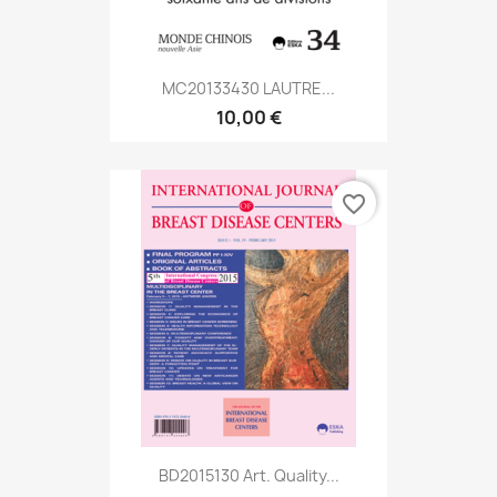
MC20133430 LAUTRE...
10,00 €
favorite_border
BD2015130 Art. Quality...