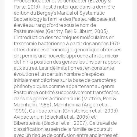
Phocoenobacter et Volucribacter (Euzéby &
Parte, 2013). Il est à noter que dans la dernière
édition du Bergey’s Manual of Systematic
Bacteriology la famille des Pasteurellaceae est
élevée au rang d’ordre sous le nom de
Pasteurellales (Garrity, Bell & Lilburn, 2005).
L’introduction des techniques moléculaires en
taxonomie bactérienne à partir des années 1970
et les données d’homologie génomique obtenues
ont permis une nouvelle approche afin de mieux
définir la position des genres les uns par rapport
aux autres. Leur délimitation est en constante
évolution et un certain nombre d’espèces
initialement décrites sur la base de caractères
phénotypiques comme appartenant au genre
Pasteurella ont été successivement transférées
dans les genres Actinobacillus (Mutters, Pohl &
Mannheim, 1986), Mannheimia (Angen et al.,
1999), Gallibacterium (Christensen et al., 2003),
Avibacterium (Blackall et al., 2005) et
Bibersteinia (Blackall et al., 2007). Ce travail de
classification au sein de la famille se poursuit
avec un risque de confusion entre anciennes et