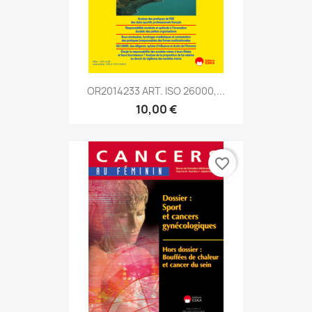
OR2014233 ART. ISO 26000,...
10,00 €
favorite_border