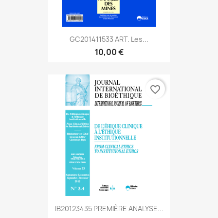
GC201411533 ART. Les...
10,00 €
favorite_border
IB20123435 PREMIÈRE ANALYSE...