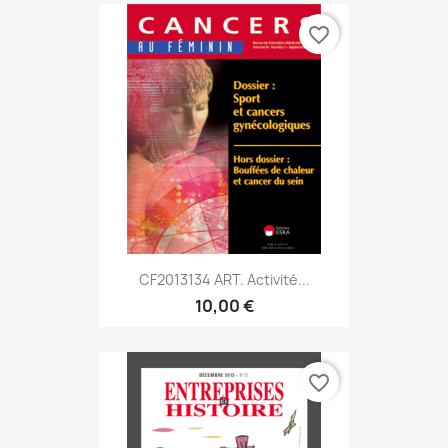
favorite_border
CF2013134 ART. Activité...
10,00 €
favorite_border