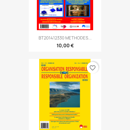
BT201412330 METHODES...
10,00 €
favorite_border