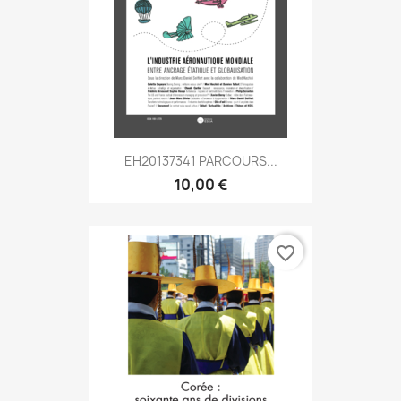
EH20137341 PARCOURS...
10,00 €
favorite_border