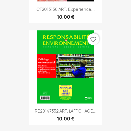
CF2013136 ART. Expérience...
10,00 €
favorite_border
RE20147332 ART. L'AFFICHAGE...
10,00 €