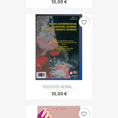
10,00 €
favorite_border
PI2010131 AERIAL...
10,00 €
favorite_border