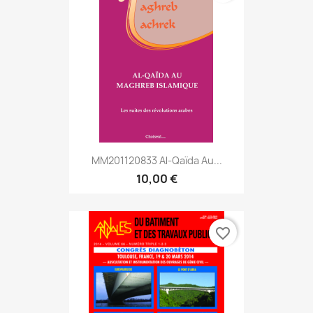
MM201120833 Al-Qaïda Au...
10,00 €
favorite_border