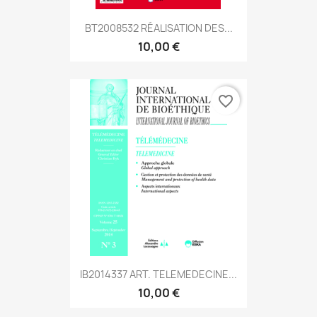
BT2008532 RÉALISATION DES...
10,00 €
favorite_border
IB2014337 ART. TELEMEDECINE...
10,00 €