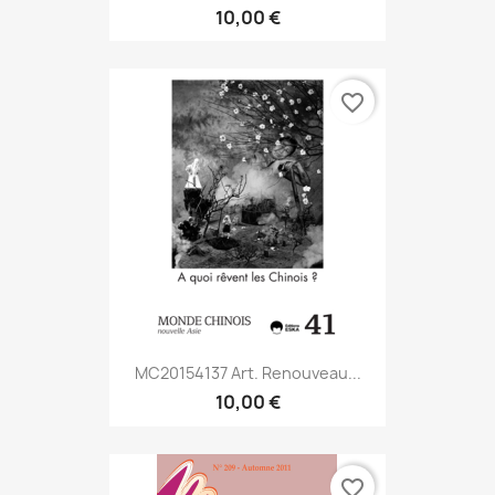
10,00 €
favorite_border
MC20154137 Art. Renouveau...
10,00 €
favorite_border