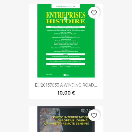
favorite_border
EH20137033 A WINDING ROAD...
10,00 €
favorite_border