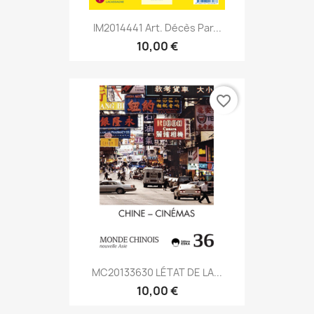
IM2014441 Art. Décès Par...
10,00 €
favorite_border
MC20133630 LÉTAT DE LA...
10,00 €