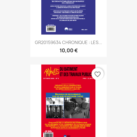
GR20159634 CHRONIQUE : LES...
10,00 €
favorite_border