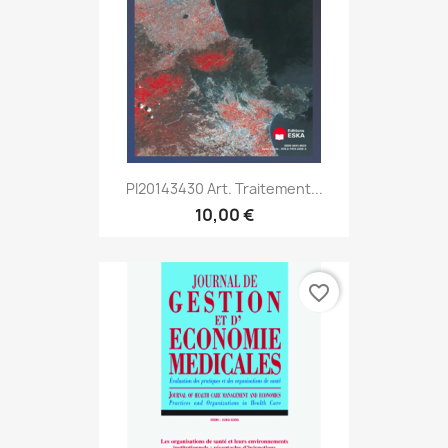
PI20143430 Art. Traitement...
10,00 €
favorite_border