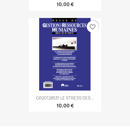
10,00 €
favorite_border
GR20128531 LE STRESS DES...
10,00 €