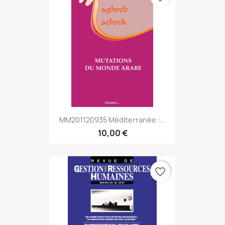
MM201120935 Méditerranée :...
10,00 €
favorite_border