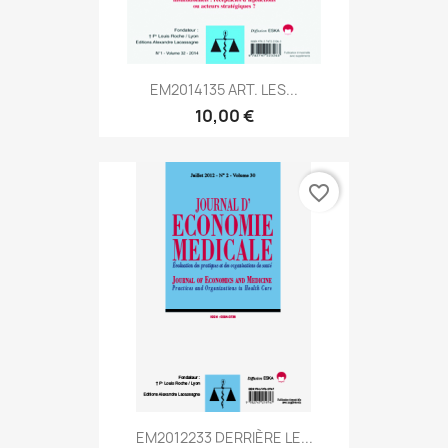
EM2014135 ART. LES...
10,00 €
favorite_border
EM2012233 DERRIÈRE LE...