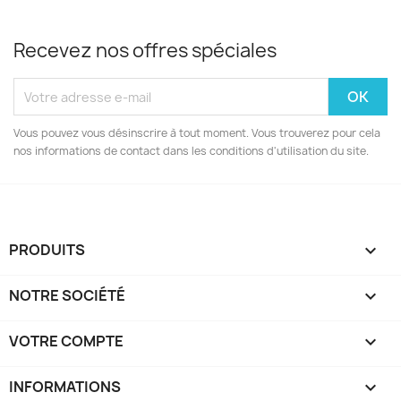
Recevez nos offres spéciales
Vous pouvez vous désinscrire à tout moment. Vous trouverez pour cela
nos informations de contact dans les conditions d'utilisation du site.
PRODUITS

NOTRE SOCIÉTÉ

VOTRE COMPTE

INFORMATIONS
keyboard_arrow_down