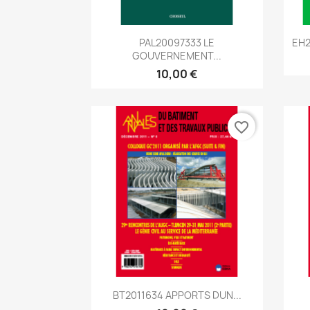
Aperçu rapide

PAL20097333 LE
EH2
GOUVERNEMENT...
10,00 €
favorite_border
Aperçu rapide

BT2011634 APPORTS DUN...