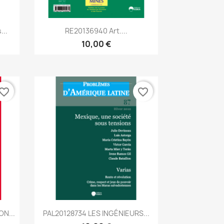
Aperçu rapide

..
RE20136940 Art....
10,00 €
vorite_border
favorite_border
Aperçu rapide

N...
PAL20128734 LES INGÉNIEURS...