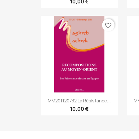
10,00 €
favorite_border
Aperçu rapide

MM201120732 La Résistance...
MM
10,00 €