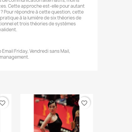
 de communication alternatifs, moins
aces. Cette approche est-elle pour autant
? Pour répondre à cette question, cette
ratique à la lumière de six théories de
onnel et trois théories de systèmes
valident.
 Email Friday, Vendredi sans Mail,
u management.
vorite_border
favorite_border