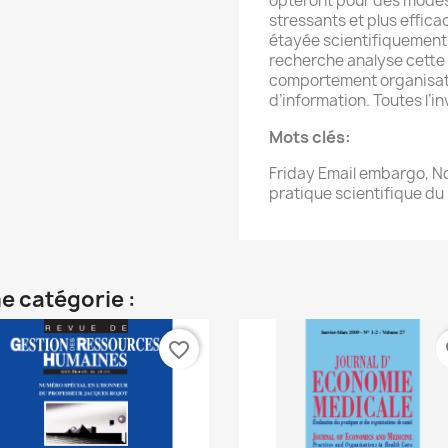
opteront pour des modes
stressants et plus effic
étayée scientifiquement 
recherche analyse cette p
comportement organisati
d’information. Toutes l’in
Mots clés
:
Friday Email embargo, No
pratique scientifique d
e catégorie :
favorite_border
fa