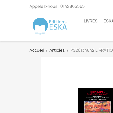
Appelez-nous :
0142865565
LIVRES
ESK
Accueil
Articles
PS20134842 LIRRATI