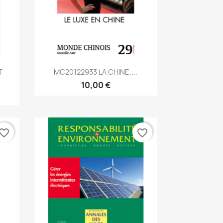
Aperçu rapide

T
MC20122933 LA CHINE,...
10,00 €
vorite_border
favorite_border