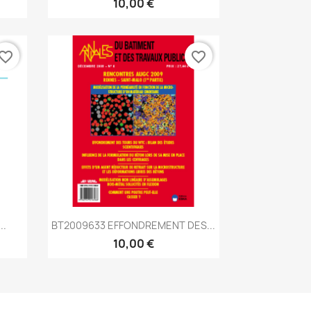
10,00 €
vorite_border
favorite_border
Aperçu rapide

..
BT2009633 EFFONDREMENT DES...
10,00 €