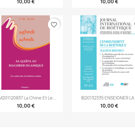
10,00 €
10,00 €
favorite_border
fa
Aperçu rapide
Aperçu rapide


201120837 La Chine Et Le...
IB20132335 ENSEIGNER LA.
10,00 €
10,00 €