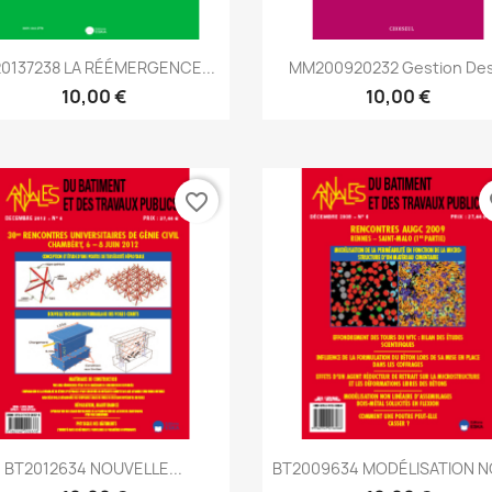
Aperçu rapide
Aperçu rapide


0137238 LA RÉÉMERGENCE...
MM200920232 Gestion Des.
10,00 €
10,00 €
favorite_border
fa
Aperçu rapide
Aperçu rapide


BT2012634 NOUVELLE...
BT2009634 MODÉLISATION NO