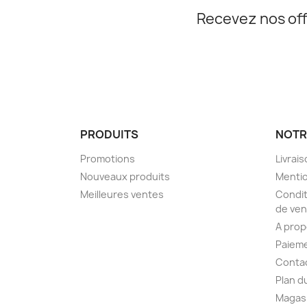
Recevez nos off
PRODUITS
NOTR
Promotions
Livrai
Nouveaux produits
Mentio
Meilleures ventes
Condit
de ven
A pro
Paieme
Conta
Plan d
Magas