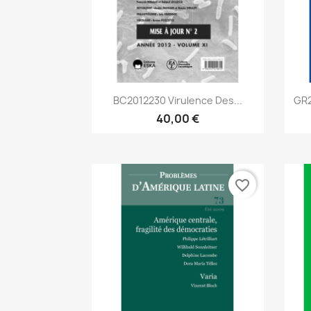
Aperçu rapide

BC2012230 Virulence Des...
GR2
40,00 €
favorite_border