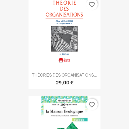
favorite_border
THÉORIES DES ORGANISATIONS...
29,00 €
favorite_border