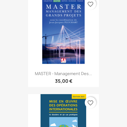
favorite_border
MASTER - Management Des...
35,00 €
favorite_border