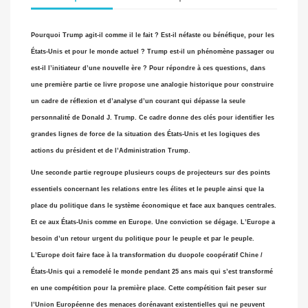
Pourquoi Trump agit-il comme il le fait ? Est-il néfaste ou bénéfique, pour les
États-Unis et pour le monde actuel ? Trump est-il un phénomène passager ou
est-il l’initiateur d’une nouvelle ère ?
Pour répondre à ces questions, dans
une première partie ce livre propose une analogie historique pour construire
un cadre de réflexion et d’analyse d’un courant qui dépasse la seule
personnalité de Donald J. Trump. Ce cadre donne des clés pour identifier les
grandes lignes de force de la situation des États-Unis et les logiques des
actions du président et de l’Administration Trump.
Une seconde partie regroupe plusieurs coups de projecteurs sur des points
essentiels concernant les relations entre les élites et le peuple ainsi que la
place du politique dans le système économique et face aux banques centrales.
Et ce aux États-Unis comme en Europe.
Une conviction se dégage. L’Europe a
besoin d’un retour urgent du politique pour le peuple et par le peuple.
L’Europe doit faire face à la transformation du duopole coopératif Chine /
États-Unis qui a remodelé le monde pendant 25 ans mais qui s’est transformé
en une compétition pour la première place.
Cette compétition fait peser sur
l’Union Européenne des menaces dorénavant existentielles qui ne peuvent