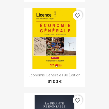
favorite_border
Economie Générale | 9e Édition
31,00 €
favorite_border