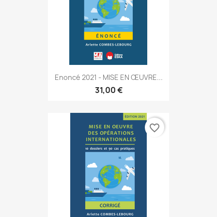
Enoncé 2021 - MISE EN ŒUVRE...
31,00 €
favorite_border