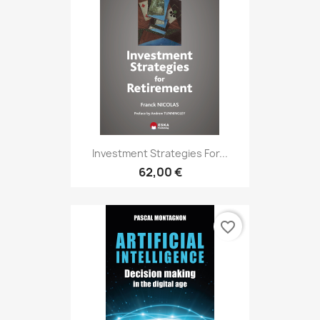
Investment Strategies For...
62,00 €
favorite_border