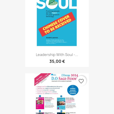
Leadership With Soul -...
35,00 €
favorite_border