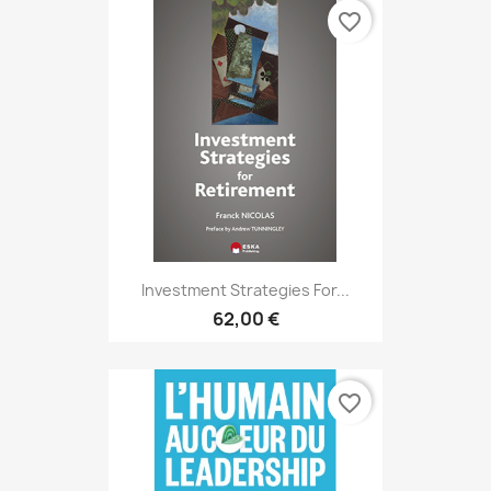
favorite_border
Investment Strategies For...
62,00 €
favorite_border