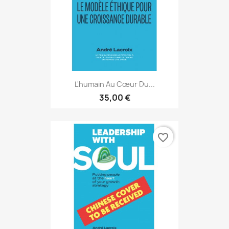
L'humain Au Cœur Du...
35,00 €
favorite_border