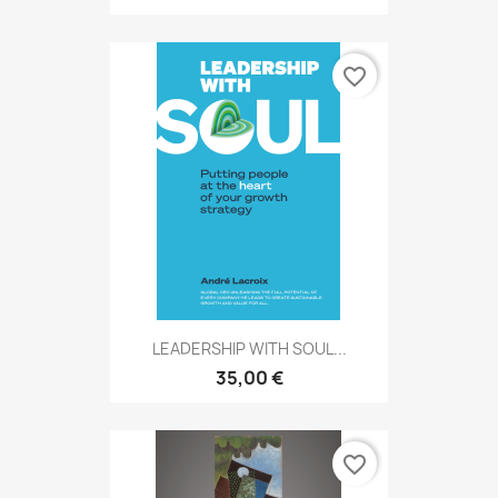
favorite_border
LEADERSHIP WITH SOUL...
35,00 €
favorite_border