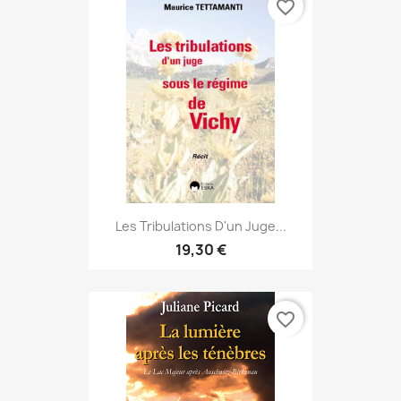
favorite_border
Les Tribulations D'un Juge...
19,30 €
favorite_border