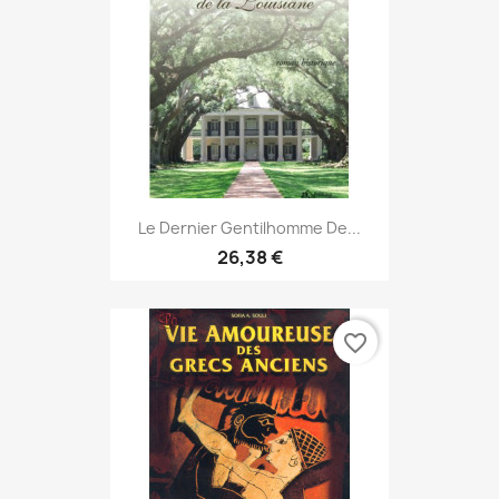
Le Dernier Gentilhomme De...
26,38 €
favorite_border