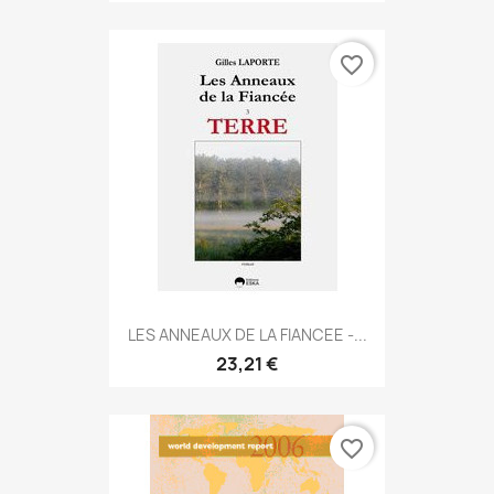
favorite_border
LES ANNEAUX DE LA FIANCEE -...
23,21 €
favorite_border