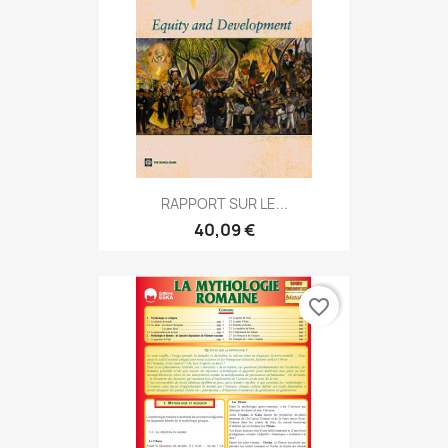
RAPPORT SUR LE...
40,09 €
favorite_border