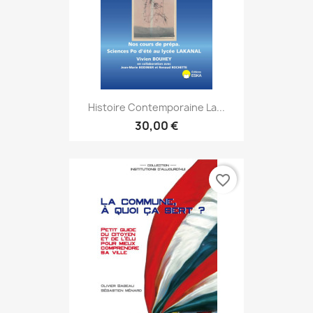
Histoire Contemporaine La...
30,00 €
favorite_border