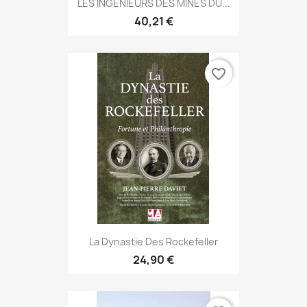
LES INGÉNIEURS DES MINES DU...
40,21 €
favorite_border
La Dynastie Des Rockefeller
24,90 €