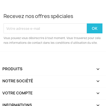
Recevez nos offres spéciales
Vous pouvez vous désinscrire à tout moment. Vous trouverez pour cela
nos informations de contact dans les conditions d'utilisation du site.
PRODUITS

NOTRE SOCIÉTÉ

VOTRE COMPTE

INFORMATIONS
keyboard_arrow_down