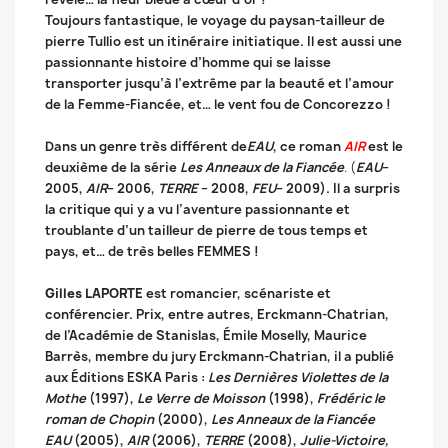
Toujours fantastique, le voyage du paysan-tailleur de
pierre Tullio est un itinéraire initiatique. Il est aussi une
passionnante histoire d’homme qui se laisse
transporter jusqu’à l’extrême par la beauté et l’amour
de la Femme-Fiancée, et… le vent fou de Concorezzo !
Dans un genre très différent de
EAU
, ce roman
AIR
est le
deuxième de la série
Les Anneaux de la Fiancée
.
(
EAU
–
2005,
AIR
– 2006,
TERRE
– 2008,
FEU
– 2009). Il a surpris
la critique qui y a vu l’aventure passionnante et
troublante d’un tailleur de pierre de tous temps et
pays, et… de très belles FEMMES !
Gilles LAPORTE
est romancier, scénariste et
conférencier. Prix, entre autres, Erckmann-Chatrian,
de l’Académie de Stanislas, Émile Moselly, Maurice
Barrès, membre du jury Erckmann-Chatrian, il a publié
aux Éditions ESKA Paris :
Les Dernières Violettes de la
Mothe
(1997),
Le Verre de Moisson
(1998),
Frédéric le
roman de Chopin
(2000),
Les Anneaux de la Fiancée
EAU
(2005),
AIR
(2006),
TERRE
(2008),
Julie-Victoire,