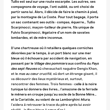
Tullio est seul sur une route escarpée. Les autres, ses
compagnons de voyage, l’ont oublié, ou ont choisi de
partir sans lui. Alors, il décide de faire le chemin à pied,
par la montagne de La Coste. Pour tout bagage, il porte
un sac contenant ses outils : compas, équerre… Tullio
Scarpinocci, maçon–tailleur de pierre, fils unique de
Fulvio Scarpinocci, légataire d’un nom de savates
lombardes, et de mère inconnue.
D’une chartreuse où il retaillera quelques corniches
dévorées par le temps, à un port blanc sur une mer
bleue où il échouera par accident de navigation, en
passant par le
Village des pommiers
aux confins du
Pays
des sept fleuves
où chevauchait naguère Gengis Khan,
et le
mas au cœur crucifié,
où dort un étrange gisant, il
va découvrir des lieux mystérieux et, surtout,
rencontrer des femmes. Trois femmes : c
elle à la noire
tunique lui donnera des livres… l’amazone de la ferrade
le mènera en croupe jusqu’au socle de la Bonne Mère…
et la Cariatide, au volant de sa Lamborghini
Miura,
l’aidera à retrouver la trace du père après lui avoir
révélé… la fleur bleue à cœur d’or !