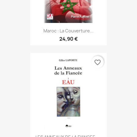
Maroc : La Couverture...
24,90 €
favorite_border