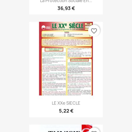
La Protection Sociale En...
36,93 €
favorite_border
LE XXe SIECLE
5,22 €