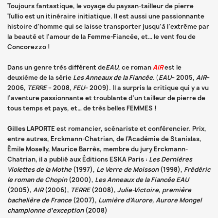
Toujours fantastique, le voyage du paysan-tailleur de pierre
Tullio est un itinéraire initiatique. Il est aussi une passionnante
histoire d’homme qui se laisse transporter jusqu’à l’extrême par
la beauté et l’amour de la Femme-Fiancée, et… le vent fou de
Concorezzo !
Dans un genre très différent de
EAU
, ce roman
AIR
est le
deuxième de la série
Les Anneaux de la Fiancée
.
(
EAU
– 2005,
AIR
–
2006,
TERRE
– 2008,
FEU
– 2009). Il a surpris la critique qui y a vu
l’aventure passionnante et troublante d’un tailleur de pierre de
tous temps et pays, et… de très belles FEMMES !
Gilles LAPORTE
est romancier, scénariste et conférencier. Prix,
entre autres, Erckmann-Chatrian, de l’Académie de Stanislas,
Émile Moselly, Maurice Barrès, membre du jury Erckmann-
Chatrian, il a publié aux Éditions ESKA Paris :
Les Dernières
Violettes de la Mothe
(1997),
Le Verre de Moisson
(1998),
Frédéric
le roman de Chopin
(2000),
Les Anneaux de la Fiancée EAU
(2005),
AIR
(2006),
TERRE
(2008),
Julie-Victoire, première
bachelière de France
(2007),
Lumière d’Aurore, Aurore Mongel
championne d’exception
(2008)