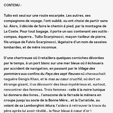
CONTENU :
Tullio est seul sur une route escarpée. Les autres, ses
compagnons de voyage, l’ont oublié, ou ont choisi de partir sans
lui. Alors, il décide de faire le chemin à pied, par la montagne de
La Coste. Pour tout bagage, il porte un sac contenant ses outils :
compas, équerre… Tullio Scarpinocci, maçon–tailleur de pierre,
fils unique de Fulvio Scarpinocci, légataire d’un nom de savates
lombardes, et de mère inconnue.
D’une chartreuse où il retaillera quelques corniches dévorées
par le temps, à un port blanc sur une mer bleue où il échouera
par accident de navigation, en passant par le
Village des
pommiers
aux confins du
Pays des sept fleuves
où chevauchait
naguère Gengis Khan, et le
mas au cœur crucifié,
où dort un
étrange gisant, il va découvrir des lieux mystérieux et, surtout,
rencontrer des femmes. Trois femmes : c
elle à la noire tunique
lui donnera des livres… l’amazone de la ferrade le mènera en
croupe jusqu’au socle de la Bonne Mère… et la Cariatide, au
volant de sa Lamborghini
Miura,
l’aidera à retrouver la trace du
père après lui avoir révélé… la fleur bleue à cœur d’or !