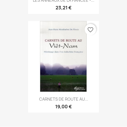
LES ANNEAUX DE LA FIANCEE -...
23,21 €
favorite_border
CARNETS DE ROUTE AU...
19,00 €