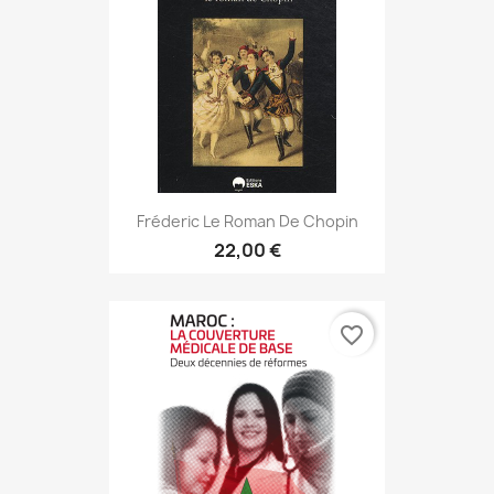
Fréderic Le Roman De Chopin
22,00 €
favorite_border