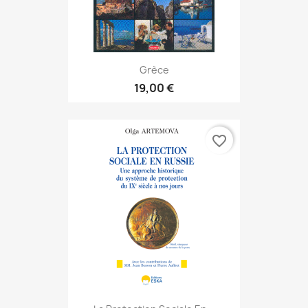
Grèce
19,00 €
favorite_border