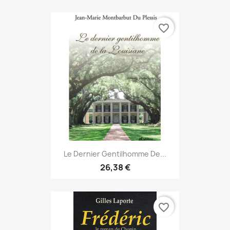
favorite_border
Le Dernier Gentilhomme De...
26,38 €
favorite_border