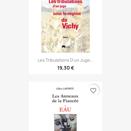
Les Tribulations D'un Juge...
19,30 €
favorite_border