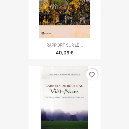
RAPPORT SUR LE...
40,09 €
favorite_border