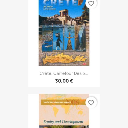
favorite_border
Crête, Carrefour Des 3...
30,00 €
favorite_border