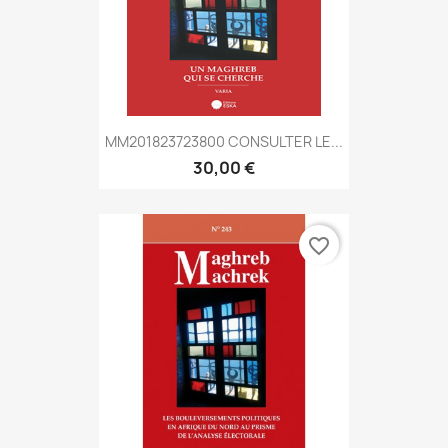
MM201823723800 CONSULTER LE...
30,00 €
favorite_border