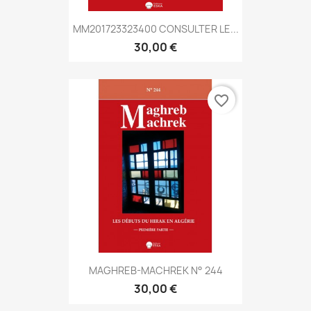
MM201723323400 CONSULTER LE...
30,00 €
favorite_border
MAGHREB-MACHREK N° 244
30,00 €