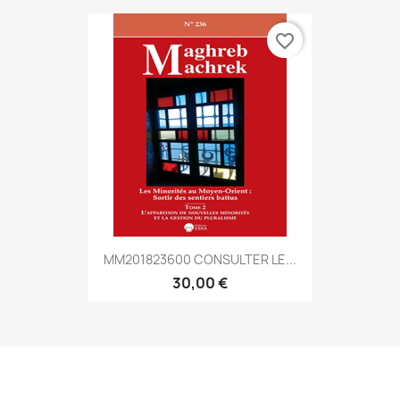
favorite_border
MM201823600 CONSULTER LE...
30,00 €