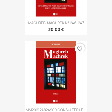
MAGHREB-MACHREK N° 246-247
30,00 €
favorite_border
MM202124824900 CONSULTER LE...