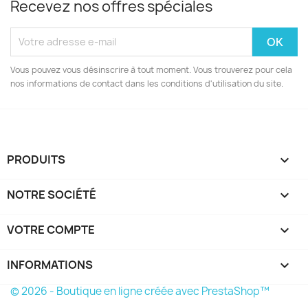
Recevez nos offres spéciales
Vous pouvez vous désinscrire à tout moment. Vous trouverez pour cela
nos informations de contact dans les conditions d'utilisation du site.
PRODUITS

NOTRE SOCIÉTÉ

VOTRE COMPTE

INFORMATIONS
keyboard_arrow_down
© 2026 - Boutique en ligne créée avec PrestaShop™