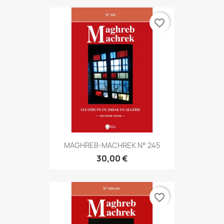
favorite_border
MAGHREB-MACHREK N° 245
30,00 €
favorite_border