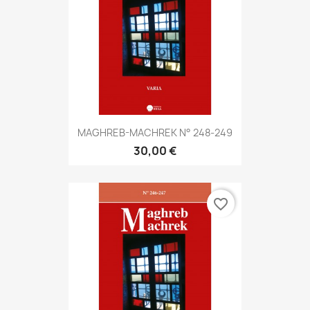
MAGHREB-MACHREK N° 248-249
30,00 €
favorite_border