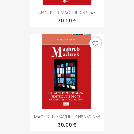
MAGHREB-MACHREK N° 243
30,00 €
favorite_border
MAGHREB-MACHREK N° 252-253
30,00 €