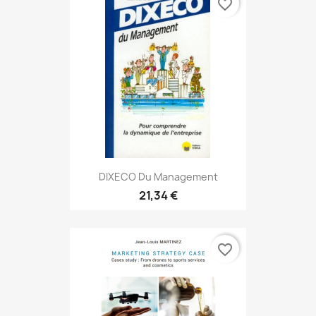
favorite_border
DIXECO Du Management
21,34 €
favorite_border