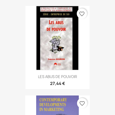
favorite_border
LES ABUS DE POUVOIR
27,44 €
favorite_border