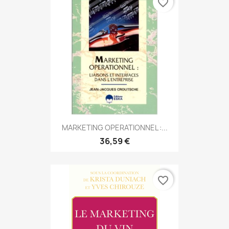
favorite_border
MARKETING OPERATIONNEL :...
36,59 €
favorite_border