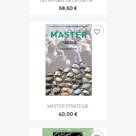
Les Annales De L'école De...
68,60 €
favorite_border
MASTER STRATEGIE
40,00 €