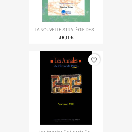
LA NOUVELLE STRATÉGIE DES...
38,11 €
favorite_border