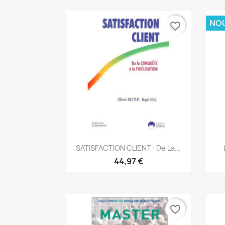
NO
favorite_border
Aperçu rapide

SATISFACTION CLIENT : De La...
44,97 €
favorite_border