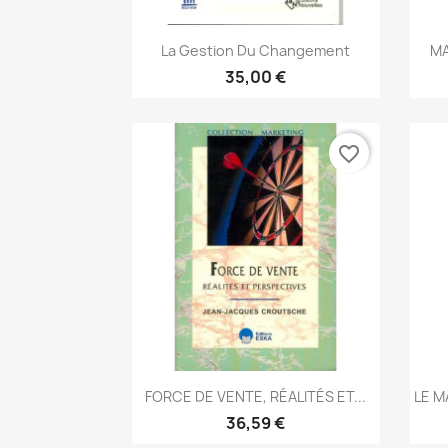
Aperçu rapide

La Gestion Du Changement
MA
35,00 €
favorite_border
Aperçu rapide

FORCE DE VENTE, RÉALITÉS ET...
LE M
36,59 €