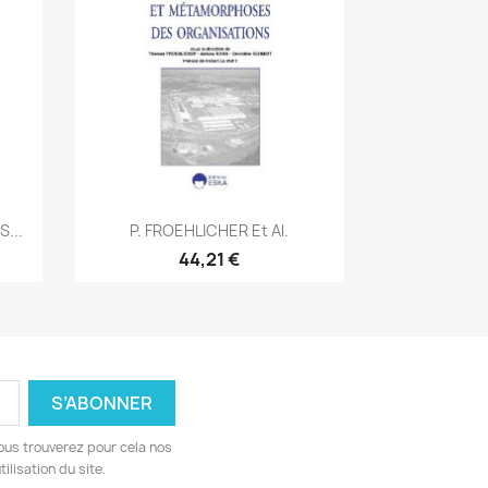
Aperçu rapide

...
P. FROEHLICHER Et Al.
44,21 €
ous trouverez pour cela nos
ilisation du site.