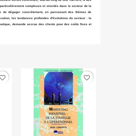
 particulièrement complexes et orientés dans le secteur de la
e de dégager concrètement, en parcourant des thèmes de
ication, les tendances profondes d'évolutions du secteur : la
rmatique, demande accrue des clients pour des coûts fixes et
vorite_border
favorite_border