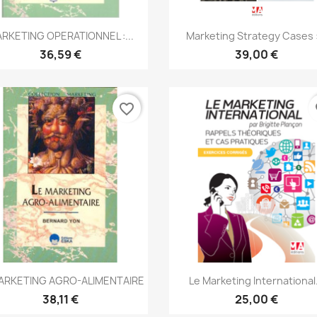
Aperçu rapide
Aperçu rapide


RKETING OPERATIONNEL :...
Marketing Strategy Cases :
36,59 €
39,00 €
favorite_border
fa
Aperçu rapide
Aperçu rapide


ARKETING AGRO-ALIMENTAIRE
Le Marketing International.
38,11 €
25,00 €