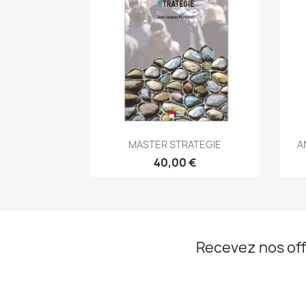
Aperçu rapide

MASTER STRATEGIE
A
40,00 €
Recevez nos off