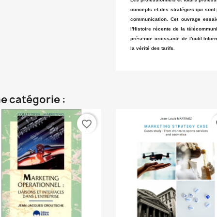
concepts et des stratégies qui sont
communication. Cet ouvrage essai
l'Histoire récente de la télécommun
présence croissante de l'outil Info
la vérité des tarifs.
e catégorie :
favorite_border
fa