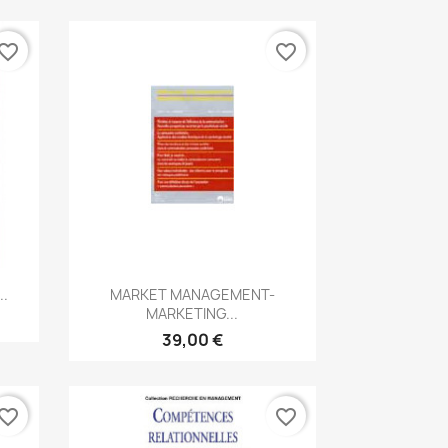
vorite_border
favorite_border
Aperçu rapide

..
MARKET MANAGEMENT-
MARKETING...
39,00 €
vorite_border
favorite_border