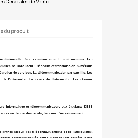
ns Générales de Vente
ls du produit
institutionnelle. Une évolution vers le droit commun. Les
chniques se banalisent : Réseaux et transmission numérique
égration de services. La télécommunication par satellite. Les
 de l'information. La valeur de l'information. Les réseaux
urs Informatique et télécommunication, aux étudiants DESS
cadres secteur audiovisuels, banques d'investissement.
les grands enjeux des télécommunications et de l'audiovisuel.
ionnels seront confrontés, tout au long de leur carrière, à des