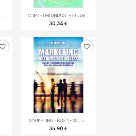
Aperçu rapide

...
MARKETING INDUSTRIEL : De...
30,34 €
vorite_border
favorite_border
Aperçu rapide

..
MARKETING - BUSINESS TO...
35,90 €