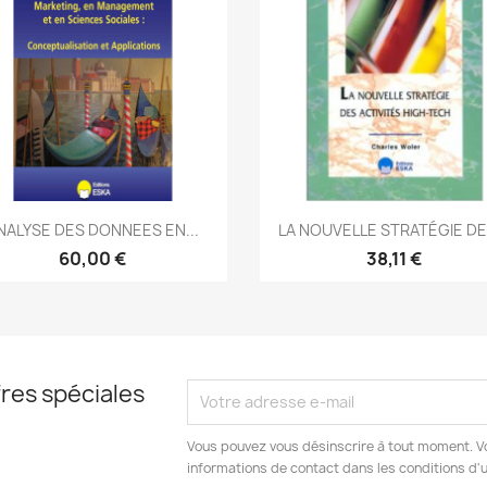
Aperçu rapide
Aperçu rapide


NALYSE DES DONNEES EN...
LA NOUVELLE STRATÉGIE DES
60,00 €
38,11 €
res spéciales
Vous pouvez vous désinscrire à tout moment. V
informations de contact dans les conditions d'ut