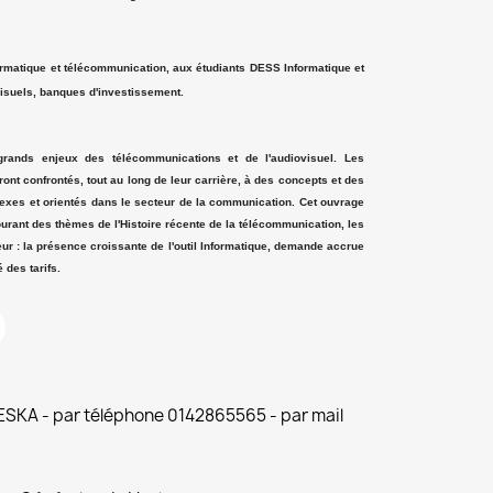
rmatique et télécommunication, aux étudiants DESS Informatique et
isuels, banques d'investissement.
 grands enjeux des télécommunications et de l'audiovisuel. Les
ront confrontés, tout au long de leur carrière, à des concepts et des
lexes et orientés dans le secteur de la communication. Cet ouvrage
rant des thèmes de l'Histoire récente de la télécommunication, les
ur : la présence croissante de l'outil Informatique, demande accrue
 des tarifs.
 ESKA - par téléphone 0142865565 - par mail