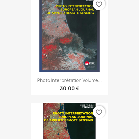
favorite_border
Photo Interprétation Volume...
30,00 €
favorite_border