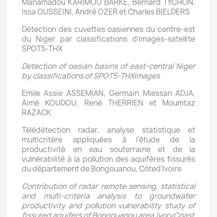
Mahamadou KARIMOU BARKÉ, Bernard TYCHON,
Issa OUSSEINI, André OZER et Charles BIELDERS
Détection des cuvettes oasiennes du centre-est
du Niger par classifications d’images-satellite
SPOT5-THX
Detection of oasian basins of east-central Niger
by classifications
of
SPOT5-THX
images
Emile Assie ASSEMIAN, Germain Miessan ADJA,
Aimé KOUDOU, René THERRIEN et Moumtaz
RAZACK
Télédétection radar, analyse statistique et
multicritère appliquées à l’étude de la
productivité en eau souterraine et de la
vulnérabilité à la pollution des aquifères fissurés
du département de Bongouanou, Côted’Ivoire
Contribution
of
radar
remote
sensing,
statistical
and
multi-criteria
analysis
to
groundwater
productivity
and
pollution vulnerability
study
of
fissured
aquifers
of
Bongouanou
area,
Ivory
Coast