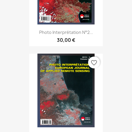
Photo Interprétation N°2...
30,00 €
favorite_border