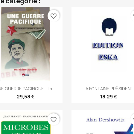
e catégorie :
favorite_border
fa
Aperçu rapide
Aperçu rapide


E GUERRE PACIFIQUE - La...
LA FONTAINE PRÉSIDENT
29,58 €
18,29 €
favorite_border
fa