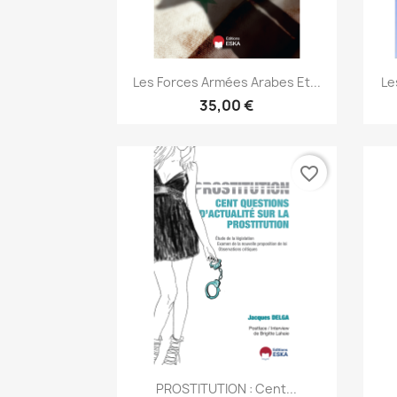
Aperçu rapide

Les Forces Armées Arabes Et...
Le
35,00 €
favorite_border
Aperçu rapide

PROSTITUTION : Cent...