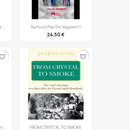
Aperçu rapide

...
Surtout Pas De Vagues!!!
24,50 €
vorite_border
favorite_border
Aperçu rapide

n...
FROM CRYSTAL TO SMOKE