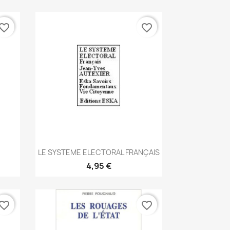
vorite_border
favorite_border
Aperçu rapide

LE SYSTEME ELECTORAL FRANÇAIS
4,95 €
vorite_border
favorite_border