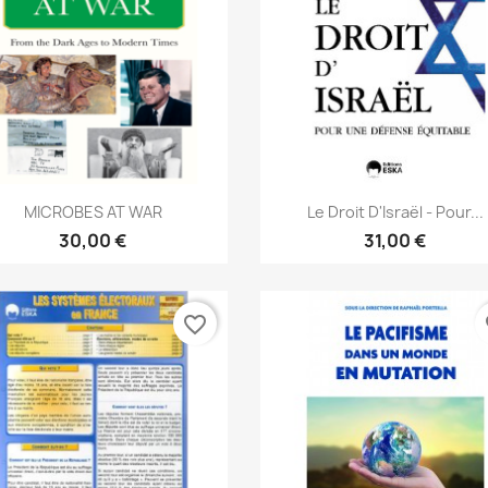
Aperçu rapide
Aperçu rapide


MICROBES AT WAR
Le Droit D'Israël - Pour...
30,00 €
31,00 €
favorite_border
fa