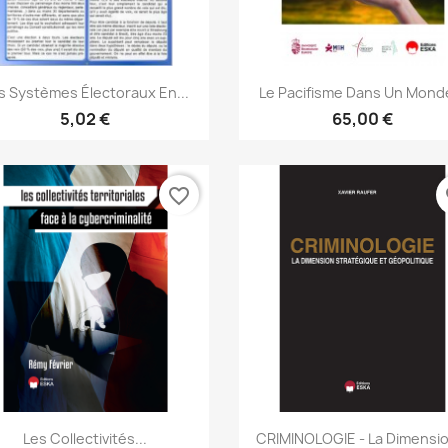
Aperçu rapide
Aperçu rapide


s Systèmes Électoraux En...
Le Pacifisme Dans Un Monde
5,02 €
65,00 €
favorite_border
fa
Aperçu rapide
Aperçu rapide


Les Collectivités...
CRIMINOLOGIE - La Dimensio