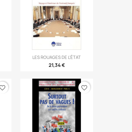
Aperçu rapide

LES ROUAGES DE L'ÉTAT
21,34 €
vorite_border
favorite_border