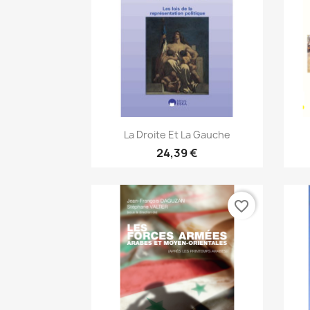
Aperçu rapide

La Droite Et La Gauche
24,39 €
favorite_border