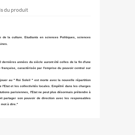
ls du produit
 de la culture. Etudiants en sciences Politiques, sciences
aines.
 20 dernières années du siècle auront été celles de la fin d'une
e française, caractérisée par l'emprise du pouvoir central sur
 jouer au " Roi Soleil " est morte avec la nouvelle répartition
e l'Etat et les collectivités locales. Empêtré dans les charges
utions parisiennes, l'Etat ne peut plus désormais prétendre à
oit partager son pouvoir de direction avec les responsables
 mot à dire."