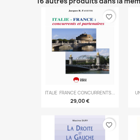
16 autres produits dans la mêm
favorite_border
Aperçu rapide

ITALIE  FRANCE CONCURRENTS...
UN
29,00 €
favorite_border