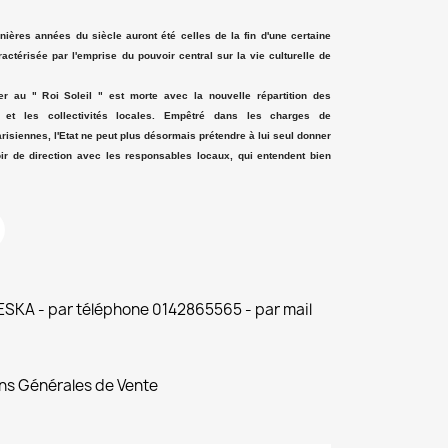
ernières années du siècle auront été celles de la fin d'une certaine
ractérisée par l'emprise du pouvoir central sur la vie culturelle de
uer au " Roi Soleil " est morte avec la nouvelle répartition des
tat et les collectivités locales. Empêtré dans les charges de
risiennes, l'Etat ne peut plus désormais prétendre à lui seul donner
oir de direction avec les responsables locaux, qui entendent bien
 ESKA - par téléphone 0142865565 - par mail
ns Générales de Vente