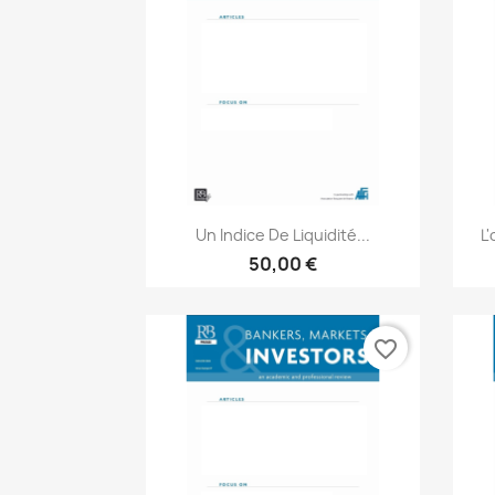
Aperçu rapide

Un Indice De Liquidité...
L'
50,00 €
favorite_border