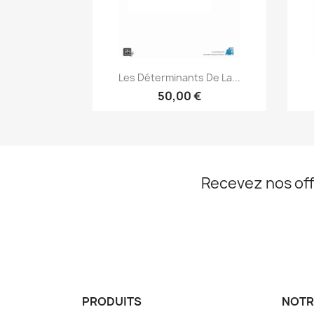
Aperçu rapide

Les Déterminants De La...
50,00 €
Recevez nos off
PRODUITS
NOTR