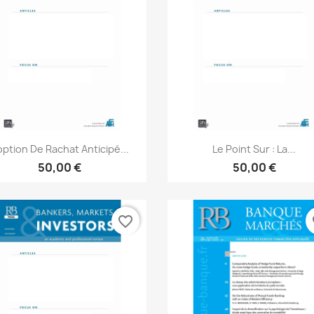
Aperçu rapide
Aperçu rapide


option De Rachat Anticipé...
Le Point Sur : La...
50,00 €
50,00 €
favorite_border
fa