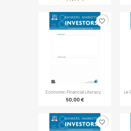
favorite_border
Aperçu rapide

Economic-Financial Literacy...
Le 
50,00 €
favorite_border