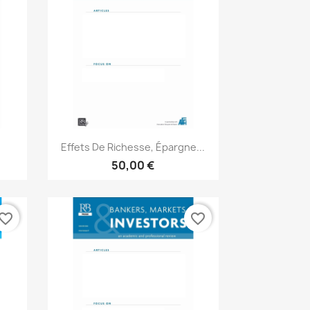
Aperçu rapide

Effets De Richesse, Épargne...
50,00 €
vorite_border
favorite_border