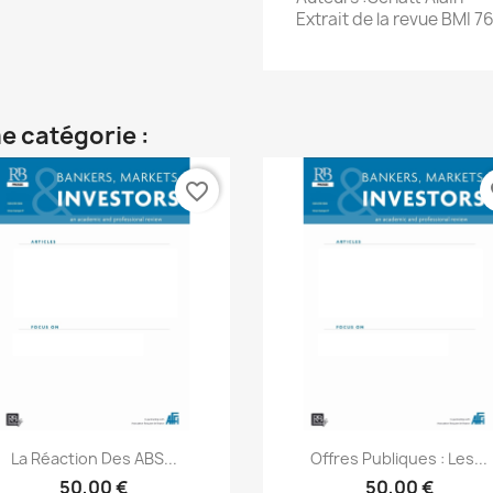
Extrait de la revue BMI 7
e catégorie :
favorite_border
fa
Aperçu rapide
Aperçu rapide


La Réaction Des ABS...
Offres Publiques : Les...
50,00 €
50,00 €