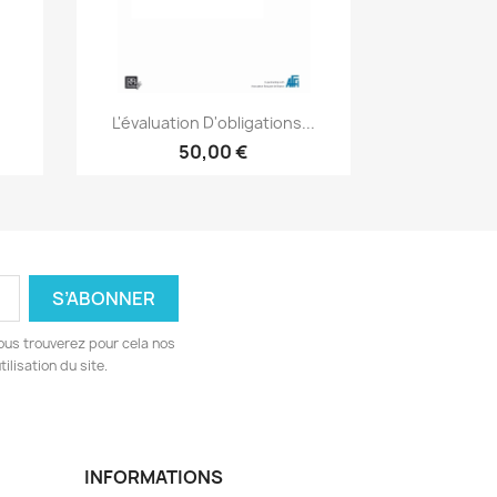
Aperçu rapide

L'évaluation D'obligations...
50,00 €
ous trouverez pour cela nos
ilisation du site.
INFORMATIONS