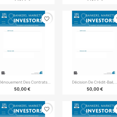
favorite_border
fa
Aperçu rapide
Aperçu rapide


Dénouement Des Contrats...
Décision De Crédit-Bail,..
50,00 €
50,00 €
favorite_border
fa