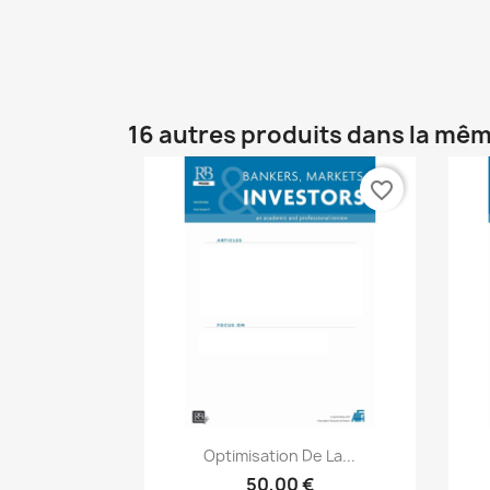
16 autres produits dans la mêm
favorite_border
Aperçu rapide

Optimisation De La...
50,00 €