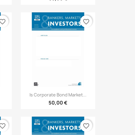
vorite_border
favorite_border
Aperçu rapide

.
Is Corporate Bond Market...
50,00 €
vorite_border
favorite_border