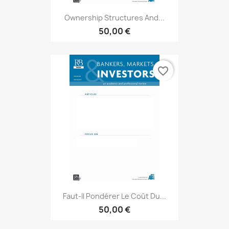
Ownership Structures And...
50,00 €
favorite_border
Faut-Il Pondérer Le Coût Du...
50,00 €