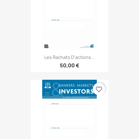
Les Rachats D'actions...
50,00 €
favorite_border