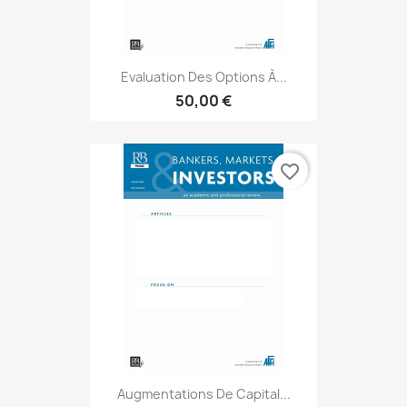
Evaluation Des Options À...
50,00 €
favorite_border
Augmentations De Capital...