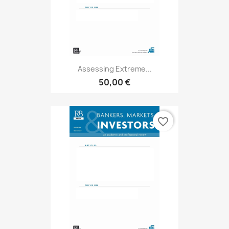
Assessing Extreme...
50,00 €
favorite_border