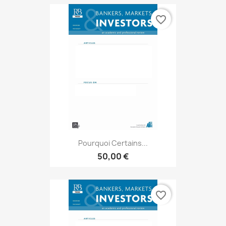
favorite_border
Pourquoi Certains...
50,00 €
favorite_border