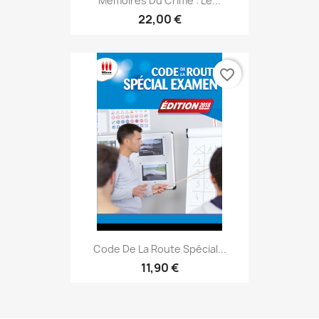
Mémoires Du Crime : Le...
22,00 €
favorite_border
Code De La Route Spécial...
11,90 €