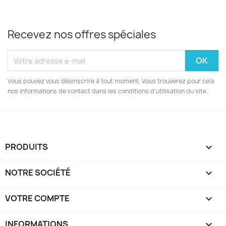
Recevez nos offres spéciales
Vous pouvez vous désinscrire à tout moment. Vous trouverez pour cela
nos informations de contact dans les conditions d'utilisation du site.
PRODUITS

NOTRE SOCIÉTÉ

VOTRE COMPTE

INFORMATIONS
keyboard_arrow_down