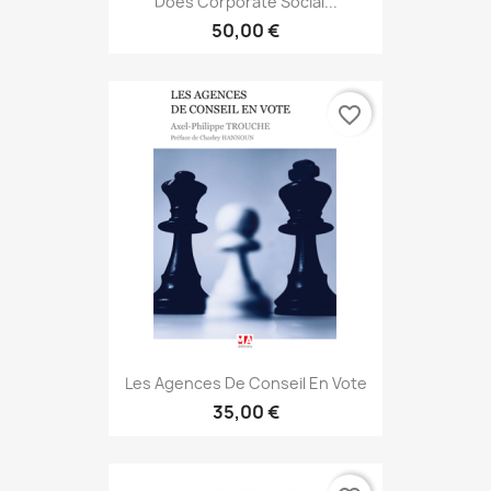
Does Corporate Social...
50,00 €
favorite_border
Les Agences De Conseil En Vote
35,00 €