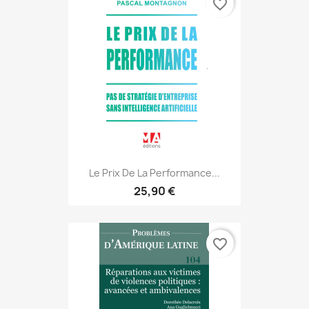
favorite_border
Le Prix De La Performance...
25,90 €
favorite_border