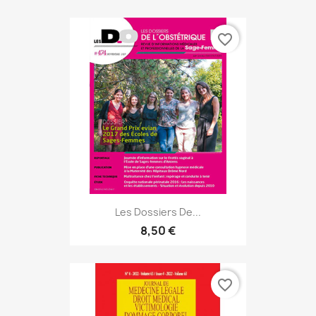
favorite_border
Les Dossiers De...
8,50 €
favorite_border