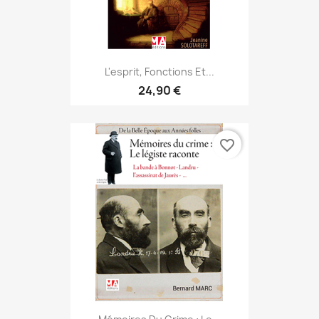
L'esprit, Fonctions Et...
24,90 €
favorite_border