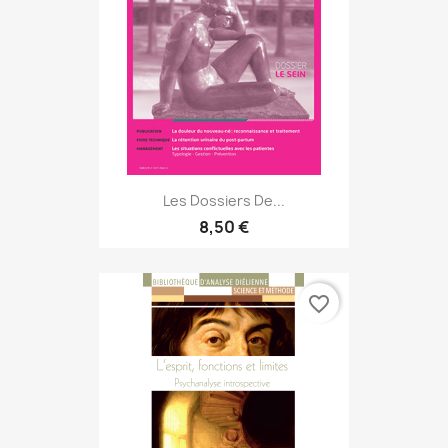
Les Dossiers De...
8,50 €
favorite_border