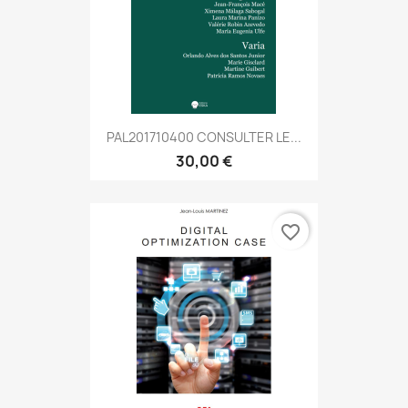
PAL201710400 CONSULTER LE...
30,00 €
favorite_border