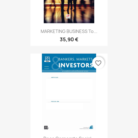
MARKETING BUSINESS To...
35,90 €
favorite_border