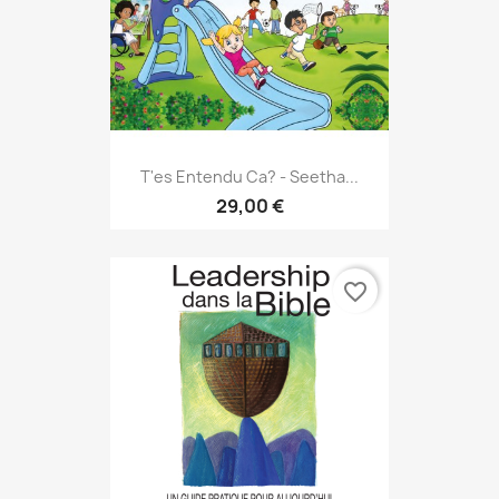
T'es Entendu Ca? - Seetha...
29,00 €
favorite_border