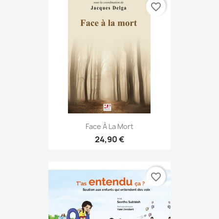
favorite_border
Face À La Mort
24,90 €
favorite_border