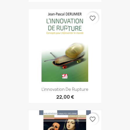
favorite_border
L'innovation De Rupture
22,00 €
favorite_border