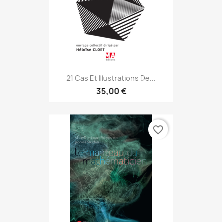
21 Cas Et Illustrations De...
35,00 €
favorite_border