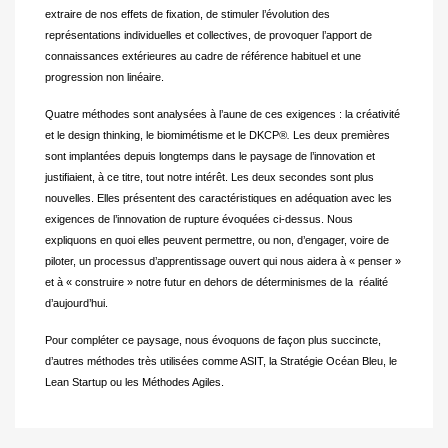
extraire de nos effets de fixation, de stimuler l’évolution des
représentations individuelles et collectives, de provoquer l’apport de
connaissances extérieures au cadre de référence habituel et une
progression non linéaire.
Quatre méthodes sont analysées à l’aune de ces exigences : la créativité
et le design thinking, le biomimétisme et le DKCP
®.
Les deux premières
sont implantées depuis longtemps dans le paysage de l’innovation et
justifiaient, à ce titre, tout notre intérêt. Les deux secondes sont plus
nouvelles. Elles présentent des caractéristiques en adéquation avec les
exigences de l’innovation de rupture évoquées ci-dessus. Nous
expliquons en quoi elles peuvent permettre, ou non, d’engager, voire de
piloter, un processus d’apprentissage ouvert qui nous aidera à « penser »
et à « construire » notre futur en dehors de déterminismes de la réalité
d’aujourd’hui.
Pour compléter ce paysage, nous évoquons de façon plus succincte,
d’autres méthodes très utilisées comme ASIT, la Stratégie Océan Bleu, le
Lean Startup ou les Méthodes Agiles.