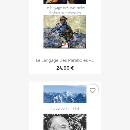
Le Langage Des Paraboles -...
24,90 €
favorite_border