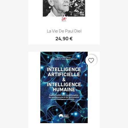
La Vie De Paul Diel
24,90 €
favorite_border