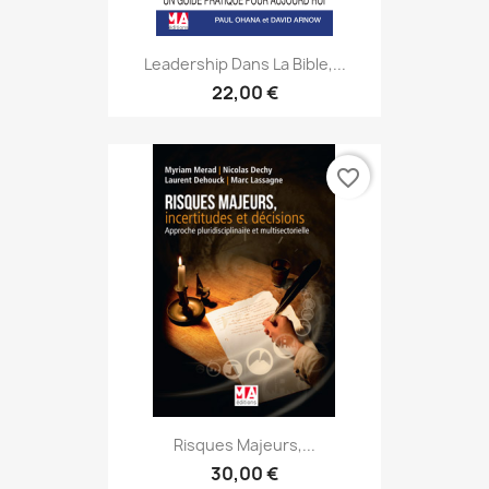
Leadership Dans La Bible,...
22,00 €
favorite_border
Risques Majeurs,...
30,00 €