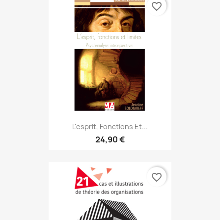
favorite_border
L'esprit, Fonctions Et...
24,90 €
favorite_border