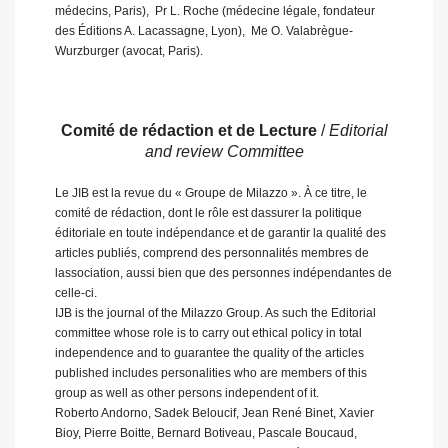
médecins, Paris),  Pr L. Roche (médecine légale, fondateur
des Éditions A. Lacassagne, Lyon),  Me O. Valabrègue-
Wurzburger (avocat, Paris).
Comité de rédaction et de Lecture
/
Editorial
and review Committee
Le JIB est la revue du « Groupe de Milazzo ». À ce titre, le
comité de rédaction, dont le rôle est dassurer la politique
éditoriale en toute indépendance et de garantir la qualité des
articles publiés, comprend des personnalités membres de
lassociation, aussi bien que des personnes indépendantes de
celle-ci.
IJB is the journal of the Milazzo Group. As such the Editorial
committee whose role is to carry out ethical policy in total
independence and to guarantee the quality of the articles
published includes personalities who are members of this
group as well as other persons independent of it.
Roberto Andorno, Sadek Beloucif, Jean René Binet, Xavier
Bioy, Pierre Boitte, Bernard Botiveau, Pascale Boucaud,