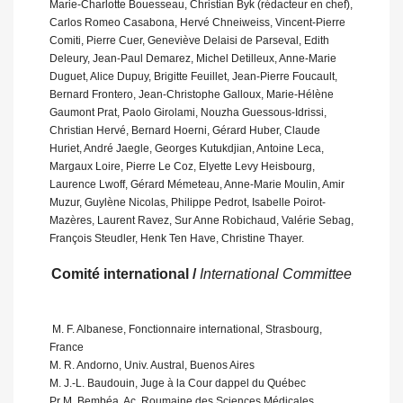
Marie-Charlotte Bouesseau, Christian Byk (rédacteur en chef),
Carlos Romeo Casabona, Hervé Chneiweiss, Vincent-Pierre
Comiti, Pierre Cuer, Geneviève Delaisi de Parseval, Edith
Deleury, Jean-Paul Demarez, Michel Detilleux, Anne-Marie
Duguet, Alice Dupuy, Brigitte Feuillet, Jean-Pierre Foucault,
Bernard Frontero, Jean-Christophe Galloux, Marie-Hélène
Gaumont Prat, Paolo Girolami, Nouzha Guessous-Idrissi,
Christian Hervé, Bernard Hoerni, Gérard Huber, Claude
Huriet, André Jaegle, Georges Kutukdjian, Antoine Leca,
Margaux Loire, Pierre Le Coz, Elyette Levy Heisbourg,
Laurence Lwoff, Gérard Mémeteau, Anne-Marie Moulin, Amir
Muzur, Guylène Nicolas, Philippe Pedrot, Isabelle Poirot-
Mazères, Laurent Ravez, Sur Anne Robichaud, Valérie Sebag,
François Steudler, Henk Ten Have, Christine Thayer.
Comité international /
International Committee
 M. F. Albanese, Fonctionnaire international, Strasbourg,
France
M. R. Andorno, Univ. Austral, Buenos Aires
M. J.-L. Baudouin, Juge à la Cour dappel du Québec
Pr M. Bembéa, Ac. Roumaine des Sciences Médicales,