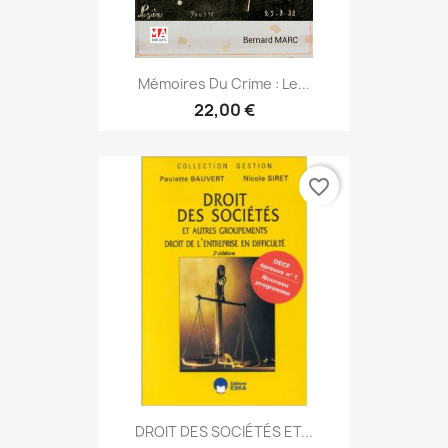
Mémoires Du Crime : Le...
22,00 €
favorite_border
DROIT DES SOCIÉTÉS ET...