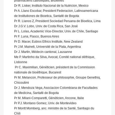
pharmaciens catholiques, Bruxelles
Dr R. Lisker, Instituto Nacional de la Nutricion, Mexico
Pr A. Llano Escobar, President Federacion, Latinoamericana
de Institutiones de Bioetica, Santafé de Bogota
Pr R. Llanos Z, President Sociedad Peruana de Bioetica, Lima
Dr J.G.V. Lobo, Univ. de Costa Rica, San José
Pr L. Lolas, Academic Vice-Director, Univ. de Chile, Santiago
Pr F. Luna, Flasco, Buenos Aires
Pr D. Macer, Eubios Ethics Institute, New Zealand
Pr J.M. Maineti, Université de la Plata, Argentina
Dr J. Martin, Médecin cantonal, Lausanne
Me P. Martinho da Silva, Avocat, Comité national déthique,
Lisbonne
 Pr C. Maximilian, Généticien, président de la Commission
nationale de bioéthique, Bucarest
Pr M. Melancon, Professeur de philosophie, Groupe Genethiq,
Chicoutimi
Dr J. Mendoza Vega, Asociacion Colombiana de Facultades
de Medicina, Santafé de Bogota
Pr M. Milani-Comparetti, Généticien, Ancone, Italie
Pr P.J. Montano Gomez, Univ. de Montevideo
Pr Montt Momberg, anc. ministre de la Santé, Santiago du
Chili