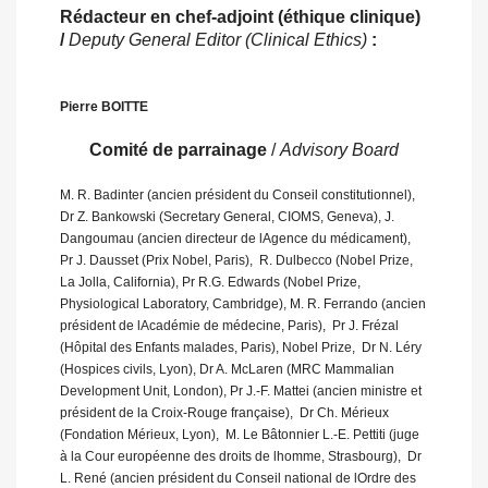
Rédacteur en chef-adjoint (éthique clinique)
/
Deputy General Editor (Clinical Ethics)
:
Pierre BOITTE
Comité de parrainage
/
Advisory Board
M. R. Badinter (ancien président du Conseil constitutionnel),
Dr Z. Bankowski (Secretary General, CIOMS, Geneva), J.
Dangoumau (ancien directeur de lAgence du médicament), 
Pr J. Dausset (Prix Nobel, Paris),  R. Dulbecco (Nobel Prize,
La Jolla, California), Pr R.G. Edwards (Nobel Prize,
Physiological Laboratory, Cambridge), M. R. Ferrando (ancien
président de lAcadémie de médecine, Paris),  Pr J. Frézal
(Hôpital des Enfants malades, Paris), Nobel Prize,  Dr N. Léry
(Hospices civils, Lyon), Dr A. McLaren (MRC Mammalian
Development Unit, London), Pr J.-F. Mattei (ancien ministre et
président de la Croix-Rouge française),  Dr Ch. Mérieux
(Fondation Mérieux, Lyon),  M. Le Bâtonnier L.-E. Pettiti (juge
à la Cour européenne des droits de lhomme, Strasbourg),  Dr
L. René (ancien président du Conseil national de lOrdre des