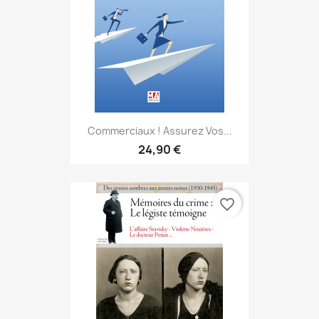
Commerciaux ! Assurez Vos...
24,90 €
favorite_border