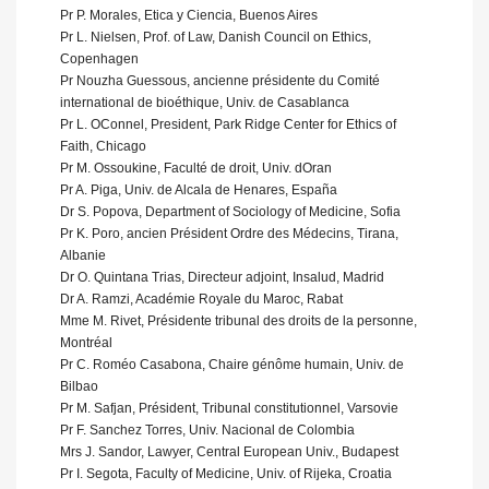
Pr P. Morales, Etica y Ciencia, Buenos Aires
Pr L. Nielsen, Prof. of Law, Danish Council on Ethics,
Copenhagen
Pr Nouzha Guessous, ancienne présidente du Comité
international de bioéthique, Univ. de Casablanca
Pr L. OConnel, President, Park Ridge Center for Ethics of
Faith, Chicago
Pr M. Ossoukine, Faculté de droit, Univ. dOran
Pr A. Piga, Univ. de Alcala de Henares, España
Dr S. Popova, Department of Sociology of Medicine, Sofia
Pr K. Poro, ancien Président Ordre des Médecins, Tirana,
Albanie
Dr O. Quintana Trias, Directeur adjoint, Insalud, Madrid
Dr A. Ramzi, Académie Royale du Maroc, Rabat
Mme M. Rivet, Présidente tribunal des droits de la personne,
Montréal
Pr C. Roméo Casabona, Chaire génôme humain, Univ. de
Bilbao
Pr M. Safjan, Président, Tribunal constitutionnel, Varsovie
Pr F. Sanchez Torres, Univ. Nacional de Colombia
Mrs J. Sandor, Lawyer, Central European Univ., Budapest
Pr I. Segota, Faculty of Medicine, Univ. of Rijeka, Croatia