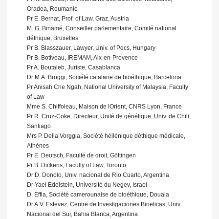
Oradea, Roumanie
Pr E. Bernat, Prof. of Law, Graz, Austria
M. G. Binamé, Conseiller parlementaire, Comité national
déthique, Bruxelles
Pr B. Blasszauer, Lawyer, Univ. of Pecs, Hungary
Pr B. Botiveau, IREMAM, Aix-en-Provence
Pr A. Boutaleb, Juriste, Casablanca
Dr M.A. Broggi, Société catalane de bioéthique, Barcelona
Pr Anisah Che Ngah, National University of Malaysia, Faculty
of Law
Mme S. Chiffoleau, Maison de lOrient, CNRS Lyon, France
Pr R. Cruz-Coke, Directeur, Unité de génétique, Univ. de Chili,
Santiago
Mrs P. Della Vorggia, Société héllénique déthique médicale,
Athènes
Pr E. Deutsch, Faculté de droit, Göttingen
Pr B. Dickens, Faculty of Law, Toronto
Dr D. Donolo, Univ. nacional de Rio Cuarto, Argentina
Dr Yael Edelstein, Université du Negev, Israel
D. Effia, Société camerounaise de bioéthique, Douala
Dr A.V. Estevez, Centre de Investigaciones Bioeticas, Univ.
Nacional del Sur, Bahia Blanca, Argentina