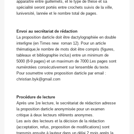
apparaître entre guillemets, et le type de thèse et sa
spécialité seront portés entre crochets suivis de la ville,
luniversité, lannée et le nombre total de pages.
Envoi au secrétariat de rédaction
La proposition darticle doit être dactylographiée en double
interligne (en Times new roman 12). Pour un article
thématique,le nombre de mots doit être compris (figures,
tableaux et bibliographie inclus) entre un minimum de
5000 (8-9 pages) et un maximum de 7000.Les pages sont
numérotées consécutivement sur lensemble du texte.
Pour soumettre votre proposition darticle par email :
christian.byk@gmail.com
Procédure de lecture
Après une 1re lecture, le secrétariat de rédaction adresse
la proposition darticle anonymisée pour un examen
critique à deux lecteurs référents anonymes.
Les avis des lecteurs et la décision de la rédaction
(acceptation, refus, proposition de modifications) sont
transmis ensuite à lauteur dans un délai 2 mois après la