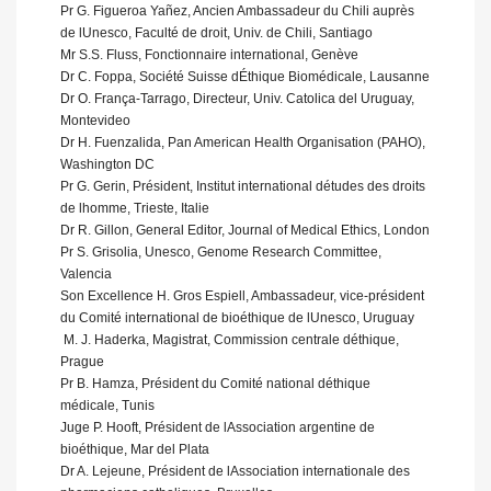
Pr G. Figueroa Yañez, Ancien Ambassadeur du Chili auprès
de lUnesco, Faculté de droit, Univ. de Chili, Santiago
Mr S.S. Fluss, Fonctionnaire international, Genève
Dr C. Foppa, Société Suisse dÉthique Biomédicale, Lausanne
Dr O. França-Tarrago, Directeur, Univ. Catolica del Uruguay,
Montevideo
Dr H. Fuenzalida, Pan American Health Organisation (PAHO),
Washington DC
Pr G. Gerin, Président, Institut international détudes des droits
de lhomme, Trieste, Italie
Dr R. Gillon, General Editor, Journal of Medical Ethics, London
Pr S. Grisolia, Unesco, Genome Research Committee,
Valencia
Son Excellence H. Gros Espiell, Ambassadeur, vice-président
du Comité international de bioéthique de lUnesco, Uruguay
 M. J. Haderka, Magistrat, Commission centrale déthique,
Prague
Pr B. Hamza, Président du Comité national déthique
médicale, Tunis
Juge P. Hooft, Président de lAssociation argentine de
bioéthique, Mar del Plata
Dr A. Lejeune, Président de lAssociation internationale des