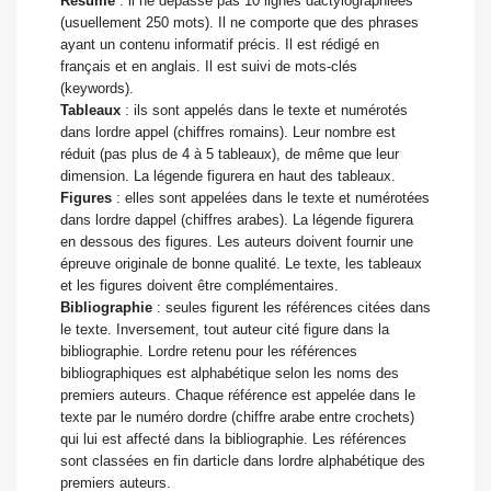
Résumé
: il ne dépasse pas 10 lignes dactylographiées
(usuellement 250 mots). Il ne comporte que des phrases
ayant un contenu informatif précis. Il est rédigé en
français et en anglais. Il est suivi de mots-clés
(keywords).
Tableaux
: ils sont appelés dans le texte et numérotés
dans lordre appel (chiffres romains). Leur nombre est
réduit (pas plus de 4 à 5 tableaux), de même que leur
dimension. La légende figurera en haut des tableaux.
Figures
: elles sont appelées dans le texte et numérotées
dans lordre dappel (chiffres arabes). La légende figurera
en dessous des figures. Les auteurs doivent fournir une
épreuve originale de bonne qualité. Le texte, les tableaux
et les figures doivent être complémentaires.
Bibliographie
: seules figurent les références citées dans
le texte. Inversement, tout auteur cité figure dans la
bibliographie. Lordre retenu pour les références
bibliographiques est alphabétique selon les noms des
premiers auteurs. Chaque référence est appelée dans le
texte par le numéro dordre (chiffre arabe entre crochets)
qui lui est affecté dans la bibliographie. Les références
sont classées en fin darticle dans lordre alphabétique des
premiers auteurs.