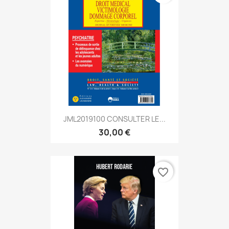
JML2019100 CONSULTER LE...
30,00 €
favorite_border