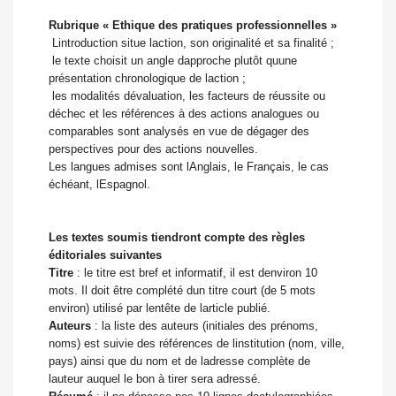
Rubrique « Ethique des pratiques professionnelles »
 Lintroduction situe laction, son originalité et sa finalité ;
 le texte choisit un angle dapproche plutôt quune
présentation chronologique de laction ;
 les modalités dévaluation, les facteurs de réussite ou
déchec et les références à des actions analogues ou
comparables sont analysés en vue de dégager des
perspectives pour des actions nouvelles.
Les langues admises sont lAnglais, le Français, le cas
échéant, lEspagnol.
Les textes soumis tiendront compte des règles
éditoriales suivantes
Titre
: le titre est bref et informatif, il est denviron 10
mots. Il doit être complété dun titre court (de 5 mots
environ) utilisé par lentête de larticle publié.
Auteurs
: la liste des auteurs (initiales des prénoms,
noms) est suivie des références de linstitution (nom, ville,
pays) ainsi que du nom et de ladresse complète de
lauteur auquel le bon à tirer sera adressé.