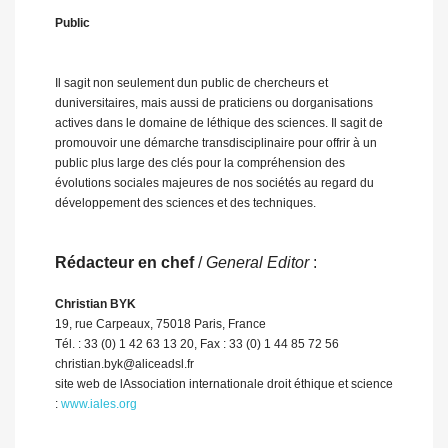
Public
Il sagit non seulement dun public de chercheurs et
duniversitaires, mais aussi de praticiens ou dorganisations
actives dans le domaine de léthique des sciences. Il sagit de
promouvoir une démarche transdisciplinaire pour offrir à un
public plus large des clés pour la compréhension des
évolutions sociales majeures de nos sociétés au regard du
développement des sciences et des techniques.
Rédacteur en chef
/
General Editor
:
Christian BYK
19, rue Carpeaux, 75018 Paris, France
Tél. : 33 (0) 1 42 63 13 20, Fax : 33 (0) 1 44 85 72 56
christian.byk@aliceadsl.fr
site web de lAssociation internationale droit éthique et science
:
www.iales.org