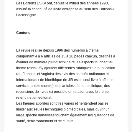
Les Editions ESKA ont, depuis le milieu des années 1990,
assuré la continuité de luvre entreprise au sein des Editions A.
Lacassagne.
Contenu
La revue réalise depuis 1996 des numéros à thème
comportant 4 à 6 articles de 15 à 20 pages chacun, destinés à
évaluer de manière pluridisciplinaire les aspects touchant au
thème retenu. Sy ajoutent différentes rubriques : la publication
(en Français et Anglais) des avis des comités nationaux et
internationaux de bioéthique (le JIB est le seul livre à offrir ce
service dans le monde), des articles déthique clinique, des
recensions de livres (si possible en relation avec le thème
retenu), et un éditorial.
Les thèmes abordés sont très variés et nentendent pas se
limiter aux seules techniques biomédicales, mais ouvrir un
large spectre danalyses touchant également les questions de
santé, denvironnement et de culture.