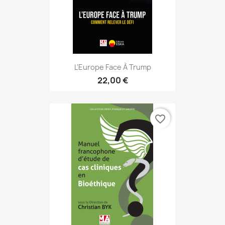
L’Europe Face À Trump
22,00 €
favorite_border