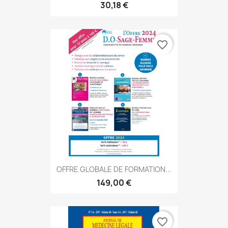
30,18 €
favorite_border
OFFRE GLOBALE DE FORMATION...
149,00 €
favorite_border