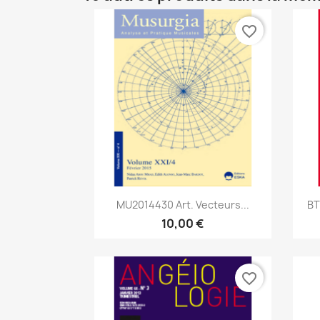
favorite_border
Aperçu rapide

MU2014430 Art. Vecteurs...
BT
10,00 €
favorite_border