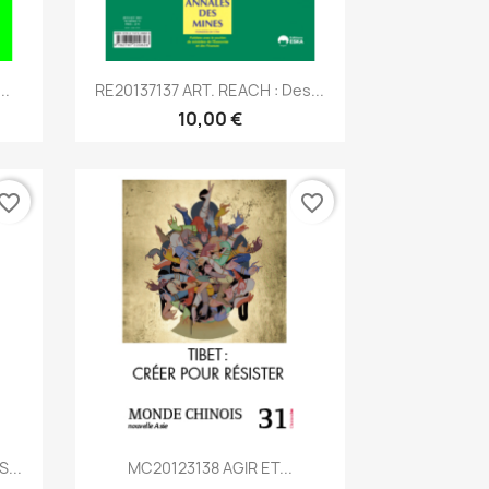
Aperçu rapide

..
RE20137137 ART. REACH : Des...
10,00 €
vorite_border
favorite_border
Aperçu rapide

...
MC20123138 AGIR ET...