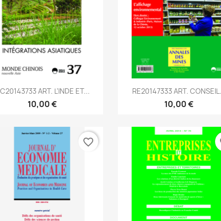
Aperçu rapide
Aperçu rapide


C20143733 ART. L'INDE ET...
RE20147333 ART. CONSEIL.
10,00 €
10,00 €
favorite_border
fa