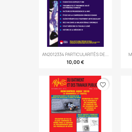
Aperçu rapide

AN2012334 PARTICULARITÉS DE...
M
10,00 €
favorite_border