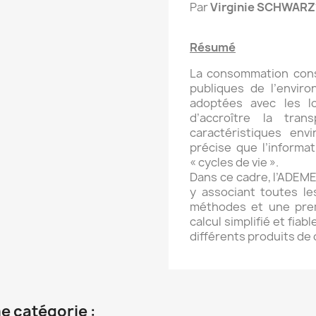
Par
Virginie SCHWAR
Résumé
La consommation cons
publiques de l’envir
adoptées avec les lo
d’accroître la tran
caractéristiques env
précise que l’informat
« cycles de vie ».
Dans ce cadre, l’ADEME 
y associant toutes l
méthodes et une prem
calcul simplifié et fia
différents produits d
e catégorie :