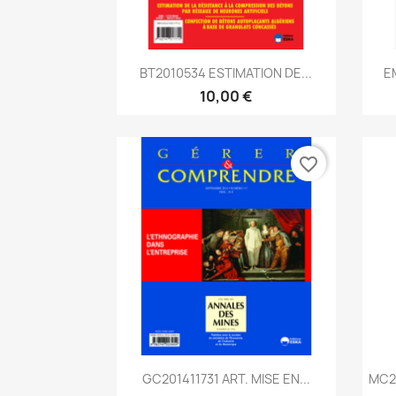
Aperçu rapide

BT2010534 ESTIMATION DE...
E
10,00 €
favorite_border
Aperçu rapide

GC201411731 ART. MISE EN...
MC2