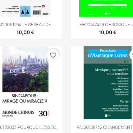
Aperçu rapide
Aperçu rapide


M20091234 LE RÉSEAU DE...
EH20147439 CHRONIQUE :.
10,00 €
10,00 €
favorite_border
fa
Aperçu rapide
Aperçu rapide


0123033 POURQUOI LESSEC...
PAL20128732 CHANGEMENTS